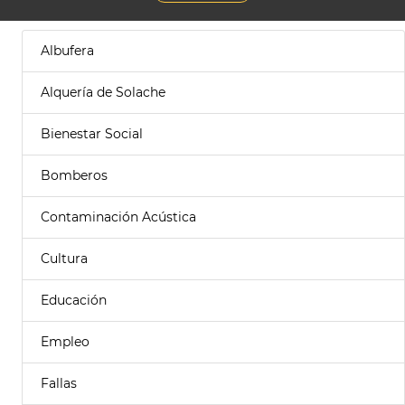
Albufera
Alquería de Solache
Bienestar Social
Bomberos
Contaminación Acústica
Cultura
Educación
Empleo
Fallas