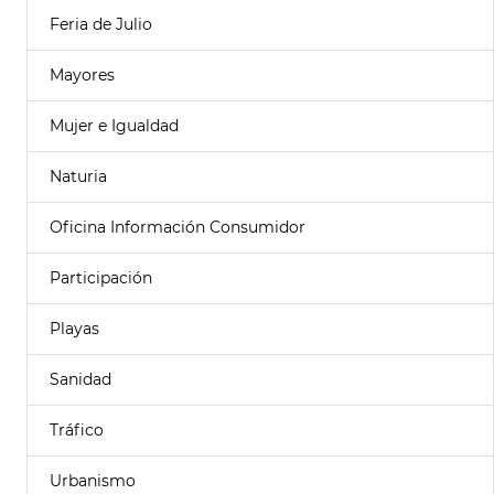
Feria de Julio
Mayores
Mujer e Igualdad
Naturia
Oficina Información Consumidor
Participación
Playas
Sanidad
Tráfico
Urbanismo