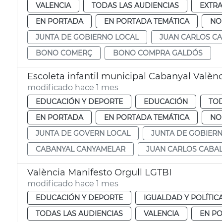
VALENCIA
TODAS LAS AUDIENCIAS
EXTR
EN PORTADA
EN PORTADA TEMÁTICA
NO
JUNTA DE GOBIERNO LOCAL
JUAN CARLOS C
BONO COMERÇ
BONO COMPRA GALDÓS
Escoleta infantil municipal Cabanyal Valèn
modificado hace 1 mes
EDUCACIÓN Y DEPORTE
EDUCACIÓN
TOD
EN PORTADA
EN PORTADA TEMÁTICA
NO
JUNTA DE GOVERN LOCAL
JUNTA DE GOBIER
CABANYAL CANYAMELAR
JUAN CARLOS CABA
València Manifesto Orgull LGTBI
modificado hace 1 mes
EDUCACIÓN Y DEPORTE
IGUALDAD Y POLÍTIC
TODAS LAS AUDIENCIAS
VALENCIA
EN P