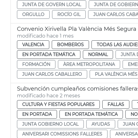
JUNTA DE GOVERN LOCAL
JUNTA DE GOBIER
ORGULLO
ROCÍO GIL
JUAN CARLOS CAB
Convenio Xirivella Pla València Més Segura
modificado hace 1 mes
VALENCIA
BOMBEROS
TODAS LAS AUDIE
EN PORTADA TEMÁTICA
NORMAL
JUNTA 
FORMACIÓN
ÀREA METROPOLITANA
EME
JUAN CARLOS CABALLERO
PLA VALÈNCIA MÉ
Subvención cumpleaños comisiones fallera
modificado hace 2 meses
CULTURA Y FIESTAS POPULARES
FALLAS
EN PORTADA
EN PORTADA TEMÁTICA
NO
JUNTA GOBIERNO LOCAL
AYUDAS
JUAN 
ANIVERSARI COMISSIONS FALLERES
ANIVERSA