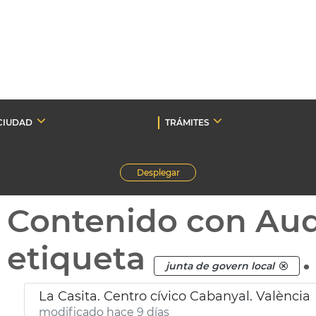
CIUDAD
TRÁMITES
Desplegar
Contenido con Au
etiqueta
.
junta de govern local
La Casita. Centro cívico Cabanyal. València
modificado hace 9 días