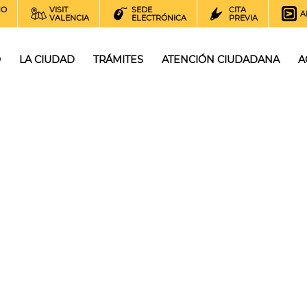
NO
VISIT
SEDE
CITA
A
VALENCIA
ELECTRÓNICA
PREVIA
O
LA CIUDAD
TRÁMITES
ATENCIÓN CIUDADANA
A