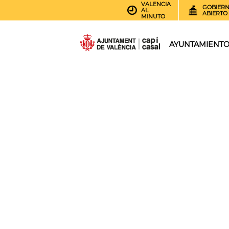
VALENCIA
GOBIER
AL
ABIERTO
MINUTO
AYUNTAMIENT