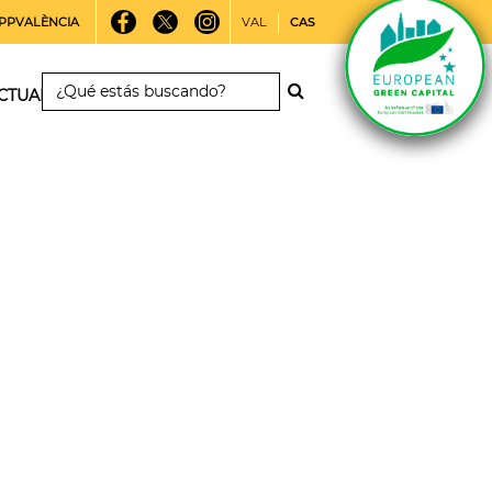
PPVALÈNCIA
VAL
CAS
CTUALIDAD