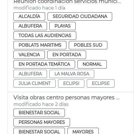
Reunión coordinación servicios municipales eclipse València
modificado hace 1 día
ALCALDÍA
SEGURIDAD CIUDADANA
ALBUFERA
PLAYAS
TODAS LAS AUDIENCIAS
POBLATS MARITIMS
POBLES SUD
VALENCIA
EN PORTADA
EN PORTADA TEMÁTICA
NORMAL
ALBUFERA
LA MALVA ROSA
JULIA CLIMENT
ECLIPSI
ECLIPSE
Visita obras centro personas mayores Sant Antoni València
modificado hace 2 días
BIENESTAR SOCIAL
PERSONAS MAYORES
BIENESTAR SOCIAL
MAYORES