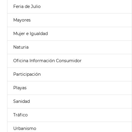
Feria de Julio
Mayores
Mujer e Igualdad
Naturia
Oficina Información Consumidor
Participación
Playas
Sanidad
Tráfico
Urbanismo