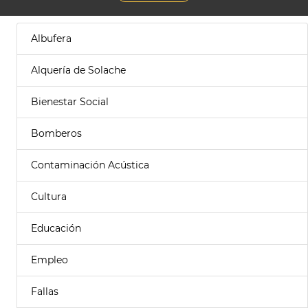
Albufera
Alquería de Solache
Bienestar Social
Bomberos
Contaminación Acústica
Cultura
Educación
Empleo
Fallas