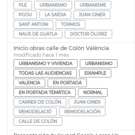
PLE
URBANISMO
URBANISME
PGOU
LA SAÏDIA
JUAN GINER
SANT ANTONI
TORMOS
NAUS DE GUATLA
DOCTOR ÓLORIZ
Inicio obras calle de Colón València
modificado hace 1 mes
URBANISMO Y VIVIENDA
URBANISMO
TODAS LAS AUDIENCIAS
EIXAMPLE
VALENCIA
EN PORTADA
EN PORTADA TEMÁTICA
NORMAL
CARRER DE COLÓN
JUAN GINER
REMODELACIÓ
REMODELACIÓN
CALLE DE COLÓN