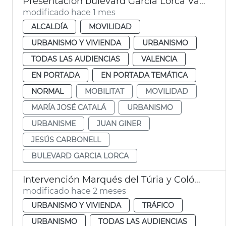
Presentación bulevard García Lorca València
modificado hace 1 mes
ALCALDÍA
MOVILIDAD
URBANISMO Y VIVIENDA
URBANISMO
TODAS LAS AUDIENCIAS
VALENCIA
EN PORTADA
EN PORTADA TEMÁTICA
NORMAL
MOBILITAT
MOVILIDAD
MARÍA JOSÉ CATALÁ
URBANISMO
URBANISME
JUAN GINER
JESÚS CARBONELL
BULEVARD GARCIA LORCA
Intervención Marqués del Túria y Colón València
modificado hace 2 meses
URBANISMO Y VIVIENDA
TRÁFICO
URBANISMO
TODAS LAS AUDIENCIAS