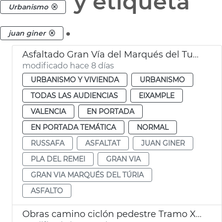
y etiqueta
Urbanismo
.
juan giner
Asfaltado Gran Vía del Marqués del Turia València
modificado hace 8 días
URBANISMO Y VIVIENDA
URBANISMO
TODAS LAS AUDIENCIAS
EIXAMPLE
VALENCIA
EN PORTADA
EN PORTADA TEMÁTICA
NORMAL
RUSSAFA
ASFALTAT
JUAN GINER
PLA DEL REMEI
GRAN VIA
GRAN VIA MARQUÉS DEL TÚRIA
ASFALTO
Obras camino ciclón pedestre Tramo XVI Turia Pont Astilleros València