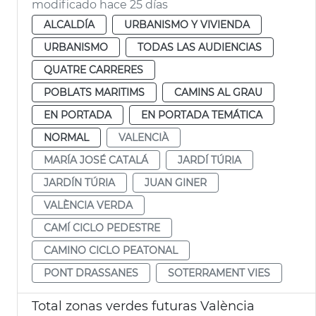
modificado hace 25 días
ALCALDÍA
URBANISMO Y VIVIENDA
URBANISMO
TODAS LAS AUDIENCIAS
QUATRE CARRERES
POBLATS MARITIMS
CAMINS AL GRAU
EN PORTADA
EN PORTADA TEMÁTICA
NORMAL
VALENCIÀ
MARÍA JOSÉ CATALÁ
JARDÍ TÚRIA
JARDÍN TÚRIA
JUAN GINER
VALÈNCIA VERDA
CAMÍ CICLO PEDESTRE
CAMINO CICLO PEATONAL
PONT DRASSANES
SOTERRAMENT VIES
Total zonas verdes futuras València