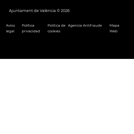
Ajuntament de València ©
2026
Aviso
Política
Política de
Agencia Antifraude
Mapa
legal
privacidad
cookies
Web