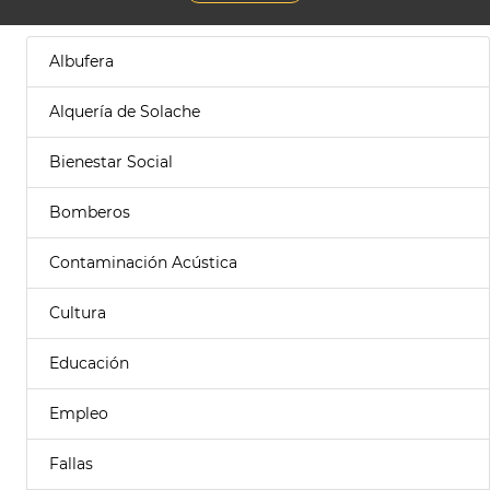
Albufera
Alquería de Solache
Bienestar Social
Bomberos
Contaminación Acústica
Cultura
Educación
Empleo
Fallas