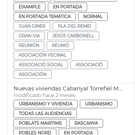
EIXAMPLE
EN PORTADA
EN PORTADA TEMÁTICA
NORMAL
JUAN GINER
PLA DEL REMEI
GRAN VIA
JESÚS CARBONELL
REUNIÓN
REUNIÓ
ASOCIACIÓN VECINAL
ASSOCIACIÓ SOCIAL
ASSOCIACIÓ
ASOCIACIÓN
Nuevas viviendas Cabanyal Torrefiel Massrrojos València
modificado hace 2 meses
URBANISMO Y VIVIENDA
URBANISMO
TODAS LAS AUDIENCIAS
POBLATS MARITIMS
RASCANYA
POBLES NORD
EN PORTADA