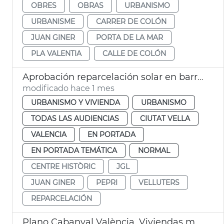
OBRES
OBRAS
URBANISMO
URBANISME
CARRER DE COLÓN
JUAN GINER
PORTA DE LA MAR
PLA VALENTIA
CALLE DE COLÓN
Aprobación reparcelación solar en barrio Velluters
modificado hace 1 mes
URBANISMO Y VIVIENDA
URBANISMO
TODAS LAS AUDIENCIAS
CIUTAT VELLA
VALENCIA
EN PORTADA
EN PORTADA TEMÁTICA
NORMAL
CENTRE HISTÒRIC
JGL
JUAN GINER
PEPRI
VELLUTERS
REPARCELACIÓN
Plano Cabanyal València. Viviendas municipales