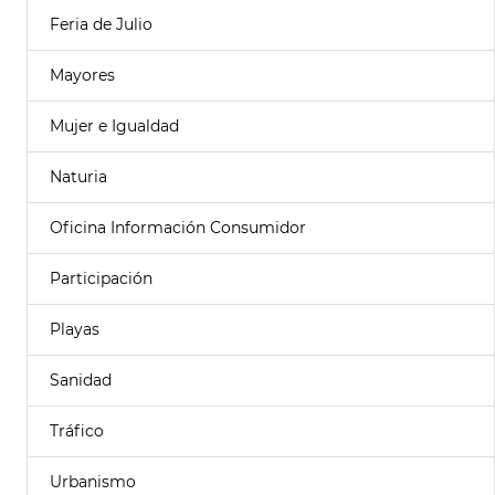
Feria de Julio
Mayores
Mujer e Igualdad
Naturia
Oficina Información Consumidor
Participación
Playas
Sanidad
Tráfico
Urbanismo