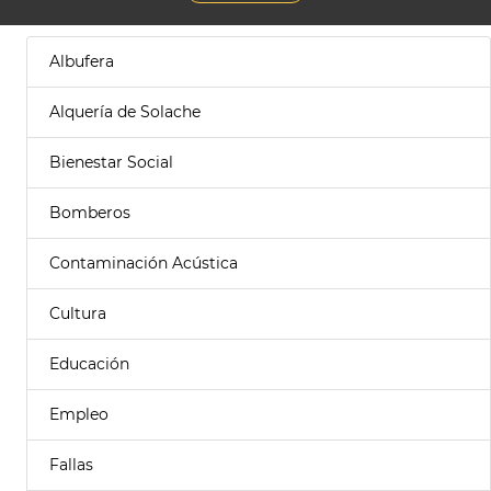
Albufera
Alquería de Solache
Bienestar Social
Bomberos
Contaminación Acústica
Cultura
Educación
Empleo
Fallas