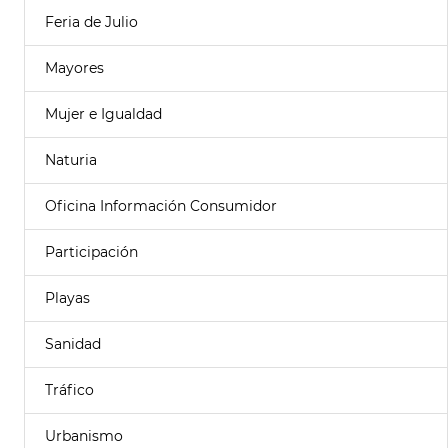
Feria de Julio
Mayores
Mujer e Igualdad
Naturia
Oficina Información Consumidor
Participación
Playas
Sanidad
Tráfico
Urbanismo