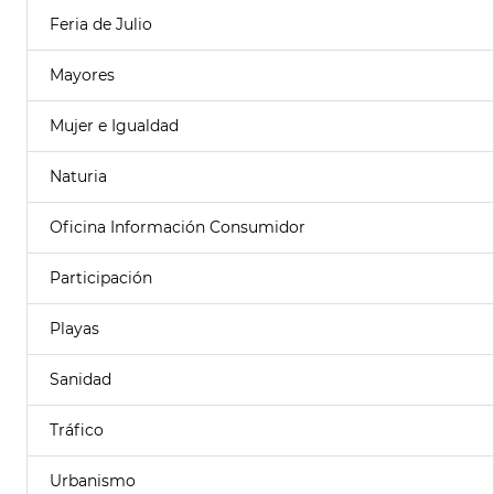
Feria de Julio
Mayores
Mujer e Igualdad
Naturia
Oficina Información Consumidor
Participación
Playas
Sanidad
Tráfico
Urbanismo