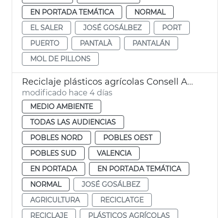
EN PORTADA TEMÁTICA
NORMAL
EL SALER
JOSÉ GOSÁLBEZ
PORT
PUERTO
PANTALÀ
PANTALÁN
MOL DE PILLONS
Reciclaje plásticos agrícolas Consell Agrari València
modificado hace 4 días
MEDIO AMBIENTE
TODAS LAS AUDIENCIAS
POBLES NORD
POBLES OEST
POBLES SUD
VALENCIA
EN PORTADA
EN PORTADA TEMÁTICA
NORMAL
JOSÉ GOSÁLBEZ
AGRICULTURA
RECICLATGE
RECICLAJE
PLÁSTICOS AGRÍCOLAS