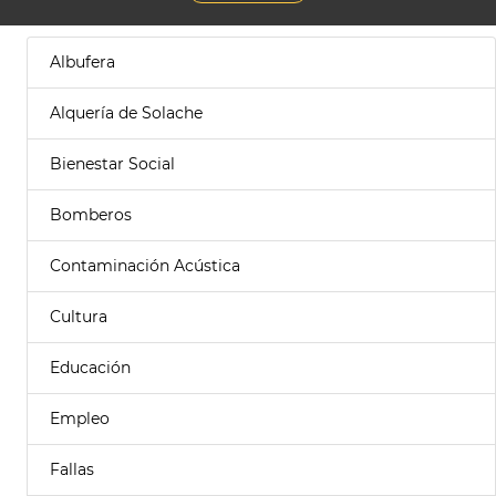
Albufera
Alquería de Solache
Bienestar Social
Bomberos
Contaminación Acústica
Cultura
Educación
Empleo
Fallas