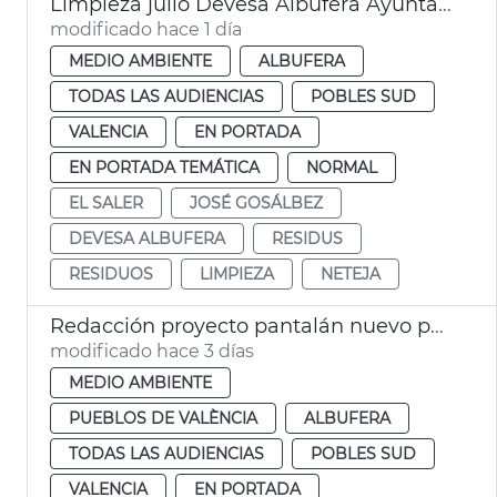
Limpieza julio Devesa Albufera Ayuntamiento València
modificado hace 1 día
MEDIO AMBIENTE
ALBUFERA
TODAS LAS AUDIENCIAS
POBLES SUD
VALENCIA
EN PORTADA
EN PORTADA TEMÁTICA
NORMAL
EL SALER
JOSÉ GOSÁLBEZ
DEVESA ALBUFERA
RESIDUS
RESIDUOS
LIMPIEZA
NETEJA
Redacción proyecto pantalán nuevo pantalán puerto de El Saler València
modificado hace 3 días
MEDIO AMBIENTE
PUEBLOS DE VALÈNCIA
ALBUFERA
TODAS LAS AUDIENCIAS
POBLES SUD
VALENCIA
EN PORTADA