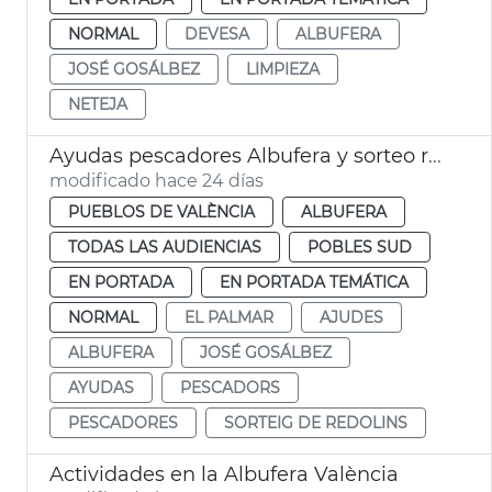
NORMAL
DEVESA
ALBUFERA
JOSÉ GOSÁLBEZ
LIMPIEZA
NETEJA
Ayudas pescadores Albufera y sorteo redondeles València
modificado hace 24 días
PUEBLOS DE VALÈNCIA
ALBUFERA
TODAS LAS AUDIENCIAS
POBLES SUD
EN PORTADA
EN PORTADA TEMÁTICA
NORMAL
EL PALMAR
AJUDES
ALBUFERA
JOSÉ GOSÁLBEZ
AYUDAS
PESCADORS
PESCADORES
SORTEIG DE REDOLINS
Actividades en la Albufera València