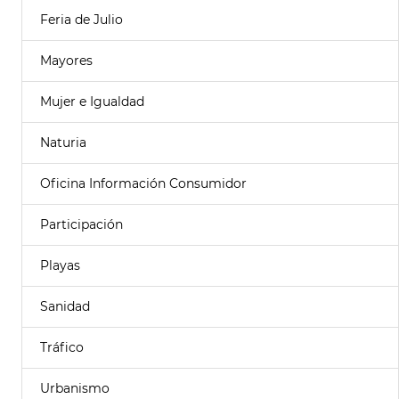
Feria de Julio
Mayores
Mujer e Igualdad
Naturia
Oficina Información Consumidor
Participación
Playas
Sanidad
Tráfico
Urbanismo