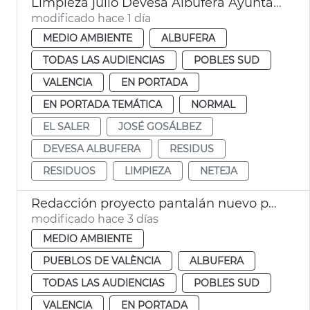
Limpieza julio Devesa Albufera Ayuntamiento València
modificado hace 1 día
MEDIO AMBIENTE
ALBUFERA
TODAS LAS AUDIENCIAS
POBLES SUD
VALENCIA
EN PORTADA
EN PORTADA TEMÁTICA
NORMAL
EL SALER
JOSÉ GOSÁLBEZ
DEVESA ALBUFERA
RESIDUS
RESIDUOS
LIMPIEZA
NETEJA
Redacción proyecto pantalán nuevo pantalán puerto de El Saler València
modificado hace 3 días
MEDIO AMBIENTE
PUEBLOS DE VALÈNCIA
ALBUFERA
TODAS LAS AUDIENCIAS
POBLES SUD
VALENCIA
EN PORTADA