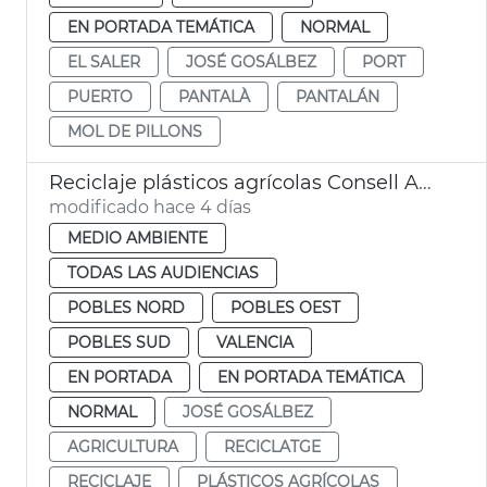
EN PORTADA TEMÁTICA
NORMAL
EL SALER
JOSÉ GOSÁLBEZ
PORT
PUERTO
PANTALÀ
PANTALÁN
MOL DE PILLONS
Reciclaje plásticos agrícolas Consell Agrari València
modificado hace 4 días
MEDIO AMBIENTE
TODAS LAS AUDIENCIAS
POBLES NORD
POBLES OEST
POBLES SUD
VALENCIA
EN PORTADA
EN PORTADA TEMÁTICA
NORMAL
JOSÉ GOSÁLBEZ
AGRICULTURA
RECICLATGE
RECICLAJE
PLÁSTICOS AGRÍCOLAS