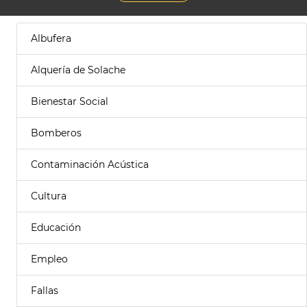
Albufera
Alquería de Solache
Bienestar Social
Bomberos
Contaminación Acústica
Cultura
Educación
Empleo
Fallas