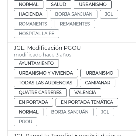
NORMAL
SALUD
URBANISMO
HACIENDA
BORJA SANJUÁN
JGL
ROMANENTS
REMANENTES
HOSPITAL LA FE
JGL. Modificación PGOU
modificado hace 3 años
AYUNTAMIENTO
URBANISMO Y VIVIENDA
URBANISMO
TODAS LAS AUDIENCIAS
CAMPANAR
QUATRE CARRERES
VALENCIA
EN PORTADA
EN PORTADA TEMÁTICA
NORMAL
BORJA SANJUÁN
JGL
PGOU
JGL Parcel·la Torrefiel + depòsit d'aigua