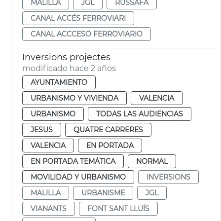
MALILLA
JGL
RUSSAFA
CANAL ACCÉS FERROVIARI
CANAL ACCCESO FERROVIARIO
Inversions projectes
modificado hace 2 años
AYUNTAMIENTO
URBANISMO Y VIVIENDA
VALENCIA
URBANISMO
TODAS LAS AUDIENCIAS
JESUS
QUATRE CARRERES
VALENCIA
EN PORTADA
EN PORTADA TEMÁTICA
NORMAL
MOVILIDAD Y URBANISMO
INVERSIONS
MALILLA
URBANISME
JGL
VIANANTS
FONT SANT LLUÍS