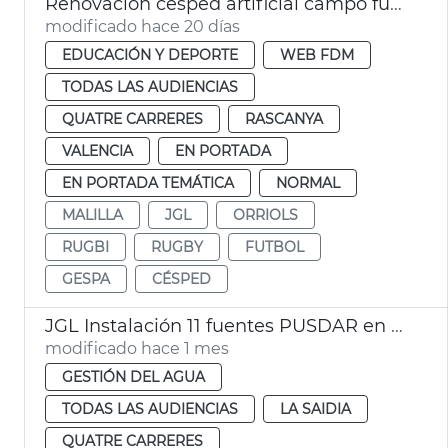
Renovación césped artificial campo fútbol Orriols y Quatre Carreres y campo rugby Cuatro Carreres València
modificado hace 20 días
EDUCACIÓN Y DEPORTE
WEB FDM
TODAS LAS AUDIENCIAS
QUATRE CARRERES
RASCANYA
VALENCIA
EN PORTADA
EN PORTADA TEMÁTICA
NORMAL
MALILLA
JGL
ORRIOLS
RUGBI
RUGBY
FUTBOL
GESPA
CÉSPED
JGL Instalación 11 fuentes PUSDAR en València
modificado hace 1 mes
GESTIÓN DEL AGUA
TODAS LAS AUDIENCIAS
LA SAIDIA
QUATRE CARRERES