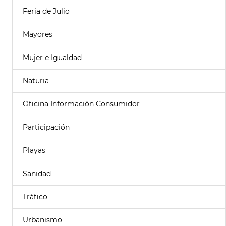
Feria de Julio
Mayores
Mujer e Igualdad
Naturia
Oficina Información Consumidor
Participación
Playas
Sanidad
Tráfico
Urbanismo