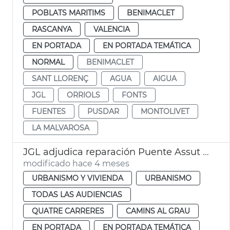
POBLATS MARITIMS
BENIMACLET
RASCANYA
VALENCIA
EN PORTADA
EN PORTADA TEMÁTICA
NORMAL
BENIMACLET
SANT LLORENÇ
AGUA
AIGUA
JGL
ORRIOLS
FONTS
FUENTES
PUSDAR
MONTOLIVET
LA MALVAROSA
JGL adjudica reparación Puente Assut de l'Or València
modificado hace 4 meses
URBANISMO Y VIVIENDA
URBANISMO
TODAS LAS AUDIENCIAS
QUATRE CARRERES
CAMINS AL GRAU
EN PORTADA
EN PORTADA TEMÁTICA