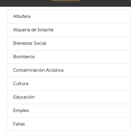
Albufera
Alquería de Solache
Bienestar Social
Bomberos
Contaminación Acústica
Cultura
Educación
Empleo
Fallas