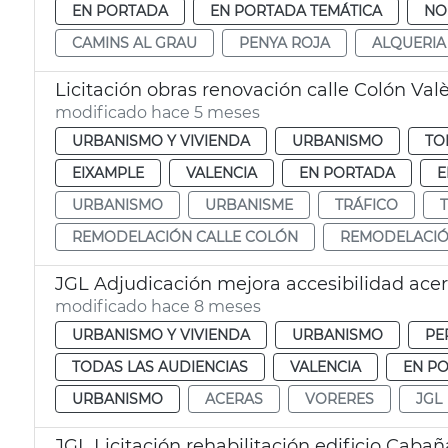
EN PORTADA
EN PORTADA TEMÁTICA
NO
CAMINS AL GRAU
PENYA ROJA
ALQUERIA 
Licitación obras renovación calle Colón Val
modificado hace 5 meses
URBANISMO Y VIVIENDA
URBANISMO
TO
EIXAMPLE
VALENCIA
EN PORTADA
E
URBANISMO
URBANISME
TRÁFICO
REMODELACIÓN CALLE COLÓN
REMODELACIÓ
JGL Adjudicación mejora accesibilidad ace
modificado hace 8 meses
URBANISMO Y VIVIENDA
URBANISMO
PE
TODAS LAS AUDIENCIAS
VALENCIA
EN P
URBANISMO
ACERAS
VORERES
JGL
JGL Licitación rehabilitación edificio Cabañ