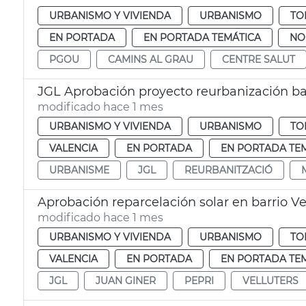
URBANISMO Y VIVIENDA
URBANISMO
TO
EN PORTADA
EN PORTADA TEMÁTICA
NO
PGOU
CAMINS AL GRAU
CENTRE SALUT
JGL Aprobación proyecto reurbanización b
modificado hace 1 mes
URBANISMO Y VIVIENDA
URBANISMO
TO
VALENCIA
EN PORTADA
EN PORTADA TE
URBANISME
JGL
REURBANITZACIÓ
Aprobación reparcelación solar en barrio Ve
modificado hace 1 mes
URBANISMO Y VIVIENDA
URBANISMO
TO
VALENCIA
EN PORTADA
EN PORTADA TE
JGL
JUAN GINER
PEPRI
VELLUTERS