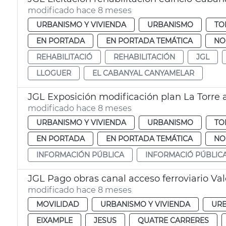
modificado hace 8 meses
URBANISMO Y VIVIENDA
URBANISMO
TO
EN PORTADA
EN PORTADA TEMÁTICA
NO
REHABILITACIÓ
REHABILITACIÓN
JGL
LLOGUER
EL CABANYAL CANYAMELAR
JGL Exposición modificación plan La Torre 
modificado hace 8 meses
URBANISMO Y VIVIENDA
URBANISMO
TO
EN PORTADA
EN PORTADA TEMÁTICA
NO
INFORMACIÓN PÚBLICA
INFORMACIÓ PÚBLIC
JGL Pago obras canal acceso ferroviario Va
modificado hace 8 meses
MOVILIDAD
URBANISMO Y VIVIENDA
UR
EIXAMPLE
JESUS
QUATRE CARRERES