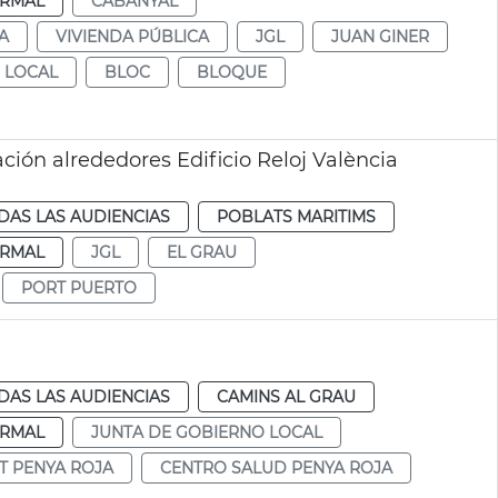
RMAL
CABANYAL
A
VIVIENDA PÚBLICA
JGL
JUAN GINER
 LOCAL
BLOC
BLOQUE
ión alrededores Edificio Reloj València
DAS LAS AUDIENCIAS
POBLATS MARITIMS
RMAL
JGL
EL GRAU
PORT PUERTO
DAS LAS AUDIENCIAS
CAMINS AL GRAU
RMAL
JUNTA DE GOBIERNO LOCAL
T PENYA ROJA
CENTRO SALUD PENYA ROJA