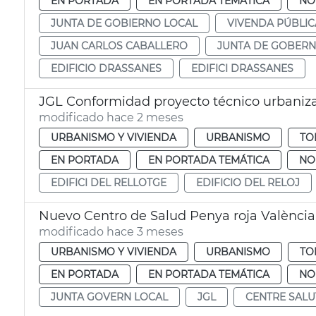
EN PORTADA
EN PORTADA TEMÁTICA
NO
JUNTA DE GOBIERNO LOCAL
VIVENDA PÚBLIC
JUAN CARLOS CABALLERO
JUNTA DE GOBERN
EDIFICIO DRASSANES
EDIFICI DRASSANES
JGL Conformidad proyecto técnico urbanizac
modificado hace 2 meses
URBANISMO Y VIVIENDA
URBANISMO
TO
EN PORTADA
EN PORTADA TEMÁTICA
NO
EDIFICI DEL RELLOTGE
EDIFICIO DEL RELOJ
Nuevo Centro de Salud Penya roja València
modificado hace 3 meses
URBANISMO Y VIVIENDA
URBANISMO
TO
EN PORTADA
EN PORTADA TEMÁTICA
NO
JUNTA GOVERN LOCAL
JGL
CENTRE SALU