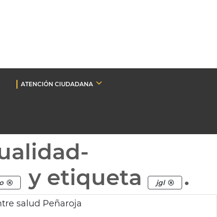
ATENCIÓN CIUDADANA
ualidad-
y etiqueta
.
o
jgl
ntre salud Peñaroja