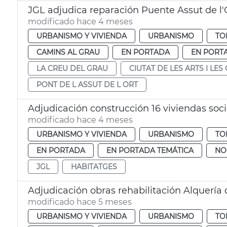
JGL adjudica reparación Puente Assut de l'
modificado hace 4 meses
URBANISMO Y VIVIENDA
URBANISMO
TO
CAMINS AL GRAU
EN PORTADA
EN PORT
LA CREU DEL GRAU
CIUTAT DE LES ARTS I LES
PONT DE L ASSUT DE L ORT
Adjudicación construcción 16 viviendas soci
modificado hace 4 meses
URBANISMO Y VIVIENDA
URBANISMO
TO
EN PORTADA
EN PORTADA TEMÁTICA
NO
JGL
HABITATGES
Adjudicación obras rehabilitación Alquería 
modificado hace 5 meses
URBANISMO Y VIVIENDA
URBANISMO
TO