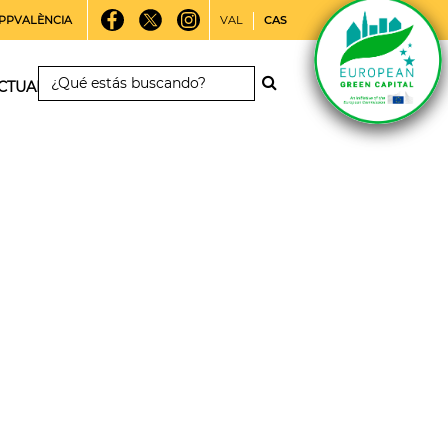
PPVALÈNCIA
VAL
CAS
CTUALIDAD