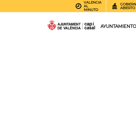
VALENCIA
GOBIER
AL
ABIERTO
MINUTO
AYUNTAMIENT