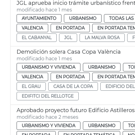
JGL aprueba inicio trámite urbanístico frent
modificado hace 1 mes
AYUNTAMIENTO
URBANISMO
TODAS LAS
VALENCIA
EN PORTADA
EN PORTADA TE
EL CABANYAL
JGL
LA MALVA ROSA
F
Demolición solera Casa Copa València
modificado hace 1 mes
URBANISMO Y VIVIENDA
URBANISMO
TO
VALENCIA
EN PORTADA
EN PORTADA TE
EL GRAU
CASA DE LA COPA
EDIFICIO DEL
EDIFITCI DEL RELLOTGE
Aprobado proyecto futuro Edificio Astillero
modificado hace 2 meses
URBANISMO Y VIVIENDA
URBANISMO
TO