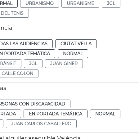
RMAL
URBANISMO
URBANISME
JGL
DEL TENIS
ència
DAS LAS AUDIENCIAS
CIUTAT VELLA
N PORTADA TEMÁTICA
NORMAL
TRÀNSIT
JGL
JUAN GINER
 CALLE COLÓN
ras
RSONAS CON DISCAPACIDAD
ORTADA
EN PORTADA TEMÁTICA
NORMAL
JUAN CARLOS CABALLERO
al alquiler asequible València