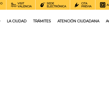
NO
VISIT
SEDE
CITA
A
VALENCIA
ELECTRÓNICA
PREVIA
O
LA CIUDAD
TRÁMITES
ATENCIÓN CIUDADANA
A