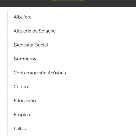
Albufera
Alquería de Solache
Bienestar Social
Bomberos
Contaminación Acústica
Cultura
Educación
Empleo
Fallas