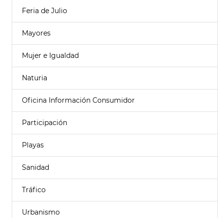
Feria de Julio
Mayores
Mujer e Igualdad
Naturia
Oficina Información Consumidor
Participación
Playas
Sanidad
Tráfico
Urbanismo