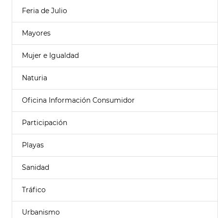
Feria de Julio
Mayores
Mujer e Igualdad
Naturia
Oficina Información Consumidor
Participación
Playas
Sanidad
Tráfico
Urbanismo