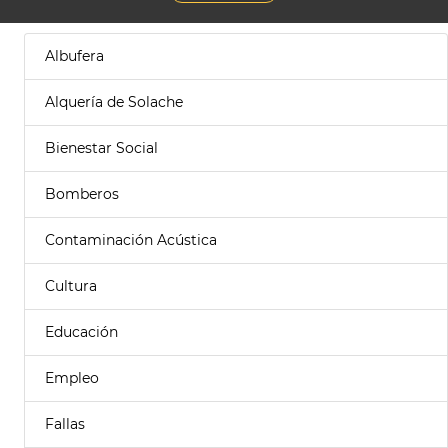
Albufera
Alquería de Solache
Bienestar Social
Bomberos
Contaminación Acústica
Cultura
Educación
Empleo
Fallas