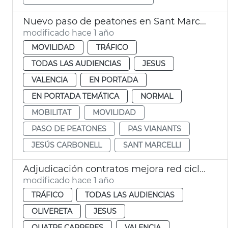
Nuevo paso de peatones en Sant Marcel·lí
modificado hace 1 año
MOVILIDAD
TRÁFICO
TODAS LAS AUDIENCIAS
JESUS
VALENCIA
EN PORTADA
EN PORTADA TEMÁTICA
NORMAL
MOBILITAT
MOVILIDAD
PASO DE PEATONES
PAS VIANANTS
JESÚS CARBONELL
SANT MARCELLI
Adjudicación contratos mejora red ciclista en 4 distritos
modificado hace 1 año
TRÁFICO
TODAS LAS AUDIENCIAS
OLIVERETA
JESUS
QUATRE CARRERES
VALENCIA