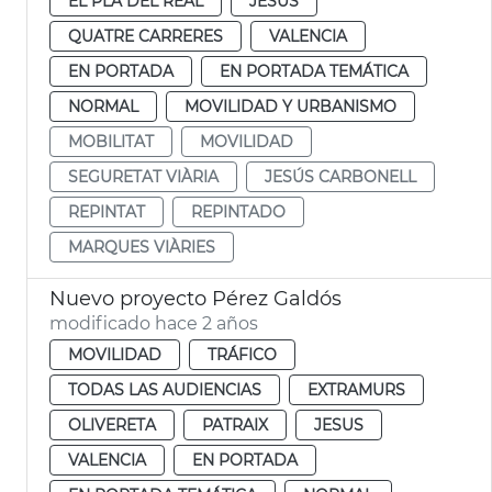
EL PLA DEL REAL
JESUS
QUATRE CARRERES
VALENCIA
EN PORTADA
EN PORTADA TEMÁTICA
NORMAL
MOVILIDAD Y URBANISMO
MOBILITAT
MOVILIDAD
SEGURETAT VIÀRIA
JESÚS CARBONELL
REPINTAT
REPINTADO
MARQUES VIÀRIES
Nuevo proyecto Pérez Galdós
modificado hace 2 años
MOVILIDAD
TRÁFICO
TODAS LAS AUDIENCIAS
EXTRAMURS
OLIVERETA
PATRAIX
JESUS
VALENCIA
EN PORTADA