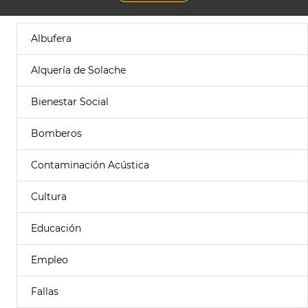
Albufera
Alquería de Solache
Bienestar Social
Bomberos
Contaminación Acústica
Cultura
Educación
Empleo
Fallas