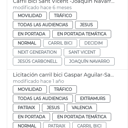
Carril bici Sant Vicent -Joaquín Navarro València
modificado hace 6 meses
MOVILIDAD
TRÁFICO
TODAS LAS AUDIENCIAS
JESUS
EN PORTADA
EN PORTADA TEMÁTICA
NORMAL
CARRIL BICI
DECIDIM
NEXT GENERATION
SANT VICENT
JESÚS CARBONELL
JOAQUÍN NAVARRO
Licitación carril bici Gaspar Aguilar-Sant Vicent València
modificado hace 1 año
MOVILIDAD
TRÁFICO
TODAS LAS AUDIENCIAS
EXTRAMURS
PATRAIX
JESUS
VALENCIA
EN PORTADA
EN PORTADA TEMÁTICA
NORMAL
PATRAIX
CARRIL BICI