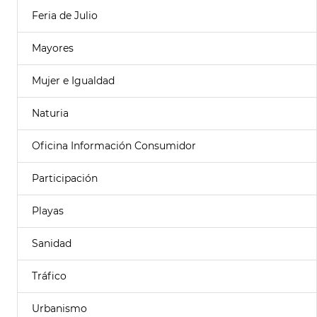
Feria de Julio
Mayores
Mujer e Igualdad
Naturia
Oficina Información Consumidor
Participación
Playas
Sanidad
Tráfico
Urbanismo