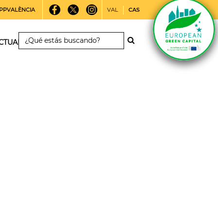
PPVALÈNCIA
VAL
CAS
CTUALIDAD