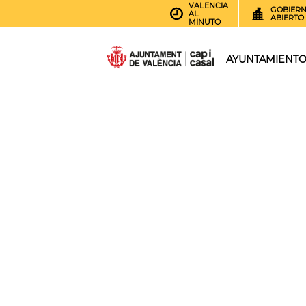
VALENCIA
GOBIER
AL
ABIERTO
MINUTO
AYUNTAMIENT