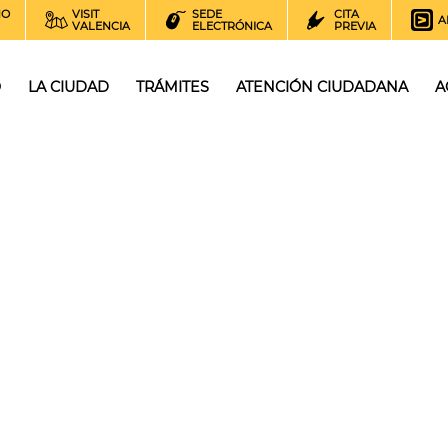
NO
VISIT
SEDE
CITA
A
VALENCIA
ELECTRÓNICA
PREVIA
O
LA CIUDAD
TRÁMITES
ATENCIÓN CIUDADANA
A