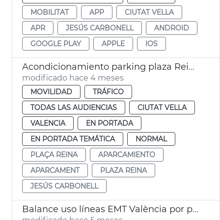
MOBILITAT
APP
CIUTAT VELLA
APR
JESÚS CARBONELL
ANDROID
GOOGLE PLAY
APPLE
IOS
Acondicionamiento parking plaza Reina València
modificado hace 4 meses
MOVILIDAD
TRÁFICO
TODAS LAS AUDIENCIAS
CIUTAT VELLA
VALENCIA
EN PORTADA
EN PORTADA TEMÁTICA
NORMAL
PLAÇA REINA
APARCAMIENTO
APARCAMENT
PLAZA REINA
JESÚS CARBONELL
Balance uso líneas EMT València por plaza Ayuntamiento