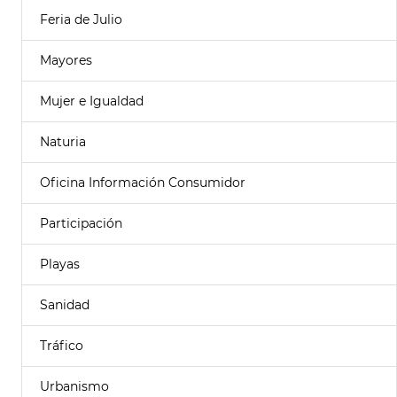
Feria de Julio
Mayores
Mujer e Igualdad
Naturia
Oficina Información Consumidor
Participación
Playas
Sanidad
Tráfico
Urbanismo