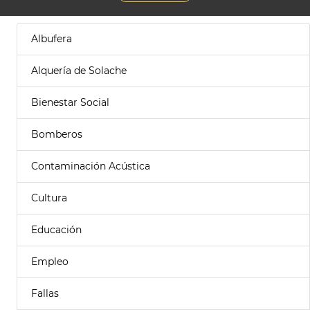
Albufera
Alquería de Solache
Bienestar Social
Bomberos
Contaminación Acústica
Cultura
Educación
Empleo
Fallas