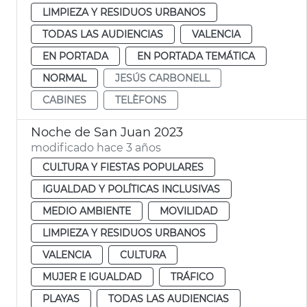
LIMPIEZA Y RESIDUOS URBANOS
TODAS LAS AUDIENCIAS
VALENCIA
EN PORTADA
EN PORTADA TEMÁTICA
NORMAL
JESÚS CARBONELL
CABINES
TELÈFONS
Noche de San Juan 2023
modificado hace 3 años
CULTURA Y FIESTAS POPULARES
IGUALDAD Y POLÍTICAS INCLUSIVAS
MEDIO AMBIENTE
MOVILIDAD
LIMPIEZA Y RESIDUOS URBANOS
VALENCIA
CULTURA
MUJER E IGUALDAD
TRÁFICO
PLAYAS
TODAS LAS AUDIENCIAS