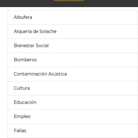
Albufera
Alquería de Solache
Bienestar Social
Bomberos
Contaminación Acústica
Cultura
Educación
Empleo
Fallas