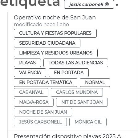
etiqueta
.
jesús carbonell
Operativo noche de San Juan
modificado hace 1 año
CULTURA Y FIESTAS POPULARES
SEGURIDAD CIUDADANA
LIMPIEZA Y RESIDUOS URBANOS
PLAYAS
TODAS LAS AUDIENCIAS
VALENCIA
EN PORTADA
EN PORTADA TEMÁTICA
NORMAL
CABANYAL
CARLOS MUNDINA
MALVA-ROSA
NIT DE SANT JOAN
NOCHE DE SAN JUAN
JESÚS CARBONELL
MÓNICA GIL
Presentación dispositivo playas 2025 Ayuntamiento València