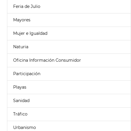
Feria de Julio
Mayores
Mujer e Igualdad
Naturia
Oficina Información Consumidor
Participación
Playas
Sanidad
Tráfico
Urbanismo