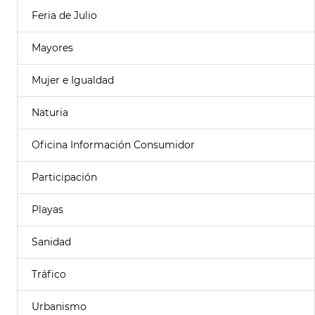
Feria de Julio
Mayores
Mujer e Igualdad
Naturia
Oficina Información Consumidor
Participación
Playas
Sanidad
Tráfico
Urbanismo