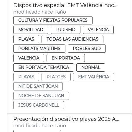
Dispositivo especial EMT València noche San Juan
modificado hace 1 año
CULTURA Y FIESTAS POPULARES
MOVILIDAD
TURISMO
VALENCIA
PLAYAS
TODAS LAS AUDIENCIAS
POBLATS MARITIMS
POBLES SUD
VALENCIA
EN PORTADA
EN PORTADA TEMÁTICA
NORMAL
PLAYAS
PLATGES
EMT VALÈNCIA
NIT DE SANT JOAN
NOCHE DE SAN JUAN
JESÚS CARBONELL
Presentación dispositivo playas 2025 Ayuntamiento València
modificado hace 1 año