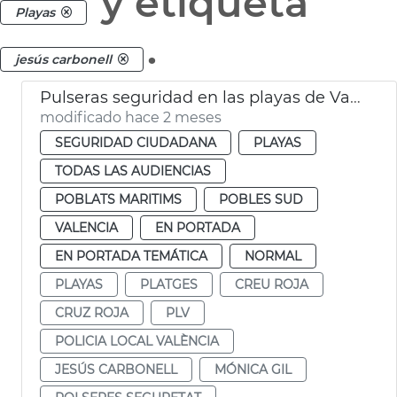
y etiqueta
Playas
.
jesús carbonell
Pulseras seguridad en las playas de València
modificado hace 2 meses
SEGURIDAD CIUDADANA
PLAYAS
TODAS LAS AUDIENCIAS
POBLATS MARITIMS
POBLES SUD
VALENCIA
EN PORTADA
EN PORTADA TEMÁTICA
NORMAL
PLAYAS
PLATGES
CREU ROJA
CRUZ ROJA
PLV
POLICIA LOCAL VALÈNCIA
JESÚS CARBONELL
MÓNICA GIL