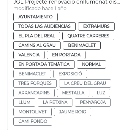
JGL Projecte renovació enllumenat districtes València
modificado hace 1 año
AYUNTAMIENTO
TODAS LAS AUDIENCIAS
EXTRAMURS
EL PLA DEL REAL
QUATRE CARRERES
CAMINS AL GRAU
BENIMACLET
VALENCIA
EN PORTADA
EN PORTADA TEMÁTICA
NORMAL
BENIMACLET
EXPOSICIÓ
TRES FORQUES
LA CREU DEL GRAU
ARRANCAPINS
MESTALLA
LUZ
LLUM
LA PETXINA
PENYAROJA
MONTOLIVET
JAUME ROIG
CAMI FONDO