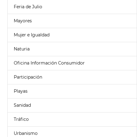
Feria de Julio
Mayores
Mujer e Igualdad
Naturia
Oficina Información Consumidor
Participación
Playas
Sanidad
Tráfico
Urbanismo