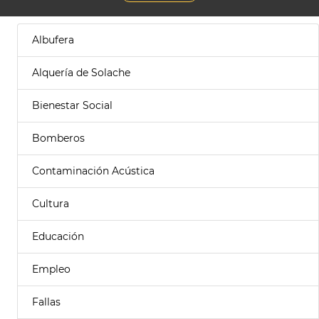
Albufera
Alquería de Solache
Bienestar Social
Bomberos
Contaminación Acústica
Cultura
Educación
Empleo
Fallas