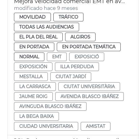
Mejora velocidad comercial EMT en avenida Blasco IBÁÑEZ València
modificado hace 9 meses
MOVILIDAD
TRÁFICO
TODAS LAS AUDIENCIAS
EL PLA DEL REAL
ALGIROS
EN PORTADA
EN PORTADA TEMÁTICA
NORMAL
EMT
EXPOSICIÓ
EXPOSICIÓN
ILLA PERDUDA
MESTALLA
CIUTAT JARDÍ
LA CARRASCA
CIUTAT UNIVERSITÀRIA
JAUME ROIG
AVENIDA BLASCO IBÁÑEZ
AVINGUDA BLASCO IBÁÑEZ
LA BEGA BAIXA
CIUDAD UNIVERSITARIA
AMISTAT