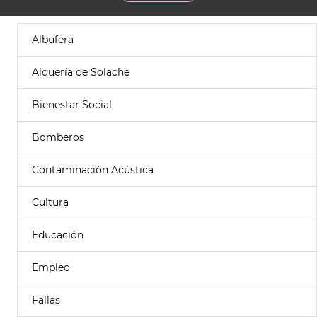
Albufera
Alquería de Solache
Bienestar Social
Bomberos
Contaminación Acústica
Cultura
Educación
Empleo
Fallas