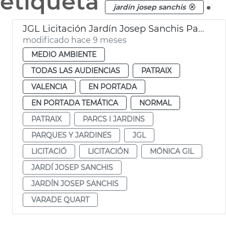
etiqueta
.
jardín josep sanchis
JGL Licitación Jardín Josep Sanchis Patraix
modificado hace 9 meses
MEDIO AMBIENTE
TODAS LAS AUDIENCIAS
PATRAIX
VALENCIA
EN PORTADA
EN PORTADA TEMÁTICA
NORMAL
PATRAIX
PARCS I JARDINS
PARQUES Y JARDINES
JGL
LICITACIÓ
LICITACIÓN
MÓNICA GIL
JARDÍ JOSEP SANCHIS
JARDÍN JOSEP SANCHIS
VARADE QUART