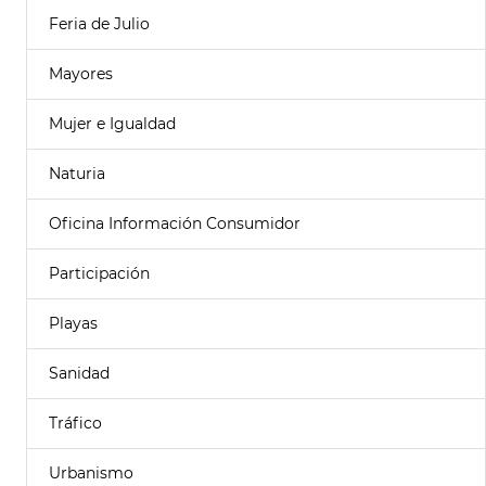
Feria de Julio
Mayores
Mujer e Igualdad
Naturia
Oficina Información Consumidor
Participación
Playas
Sanidad
Tráfico
Urbanismo