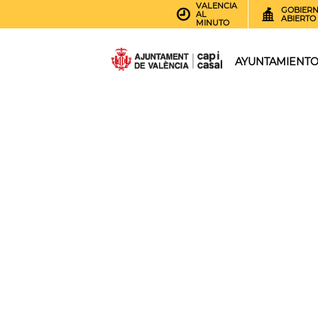
VALENCIA
GOBIER
AL
ABIERTO
MINUTO
AYUNTAMIENT