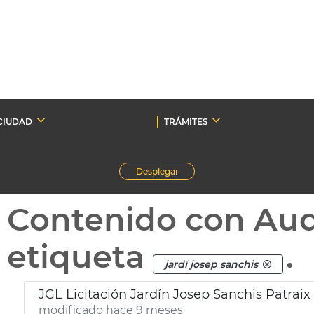
CIUDAD
TRÁMITES
Desplegar
Contenido con Au
etiqueta
.
jardí josep sanchis
JGL Licitación Jardín Josep Sanchis Patraix
modificado hace 9 meses