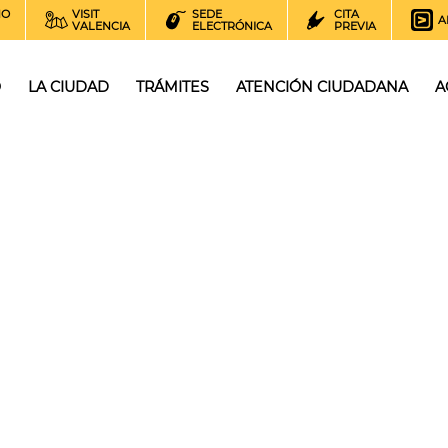
NO
VISIT
SEDE
CITA
A
VALENCIA
ELECTRÓNICA
PREVIA
O
LA CIUDAD
TRÁMITES
ATENCIÓN CIUDADANA
A