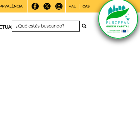
PPVALÈNCIA
VAL
CAS
CTUALIDAD