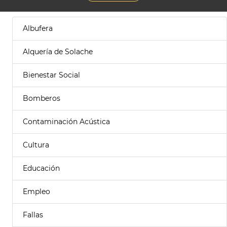
Albufera
Alquería de Solache
Bienestar Social
Bomberos
Contaminación Acústica
Cultura
Educación
Empleo
Fallas