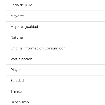
Feria de Julio
Mayores
Mujer e Igualdad
Naturia
Oficina Información Consumidor
Participación
Playas
Sanidad
Tráfico
Urbanismo