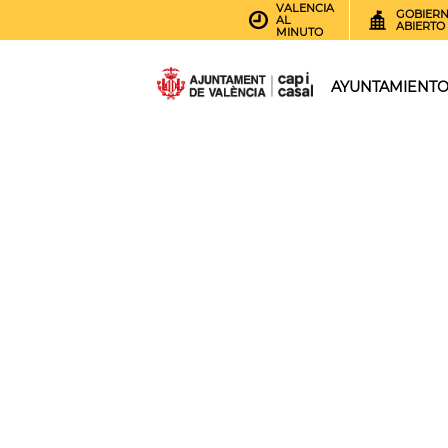
VALENCIA
GOBIER
AL
ABIERTO
MINUTO
AYUNTAMIENT