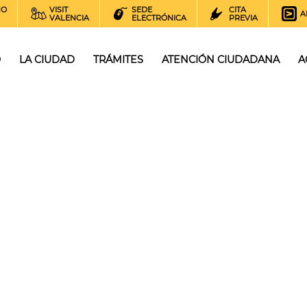
NO
VISIT
SEDE
CITA
A
VALENCIA
ELECTRÓNICA
PREVIA
O
LA CIUDAD
TRÁMITES
ATENCIÓN CIUDADANA
A