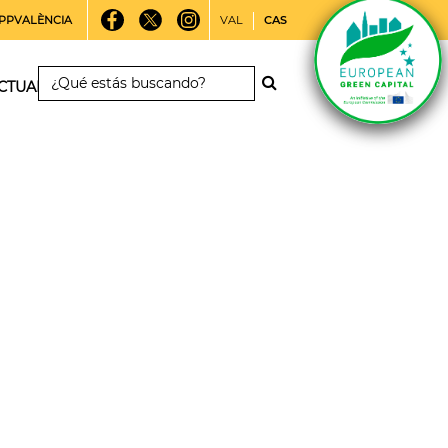
PPVALÈNCIA
VAL
CAS
CTUALIDAD