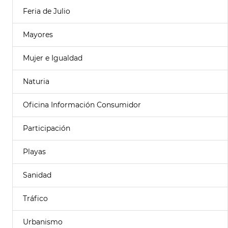
Feria de Julio
Mayores
Mujer e Igualdad
Naturia
Oficina Información Consumidor
Participación
Playas
Sanidad
Tráfico
Urbanismo