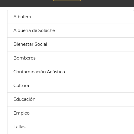
Albufera
Alquería de Solache
Bienestar Social
Bomberos
Contaminación Acústica
Cultura
Educación
Empleo
Fallas