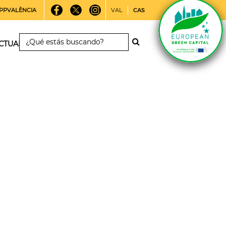
PPVALÈNCIA
VAL
CAS
CTUALIDAD