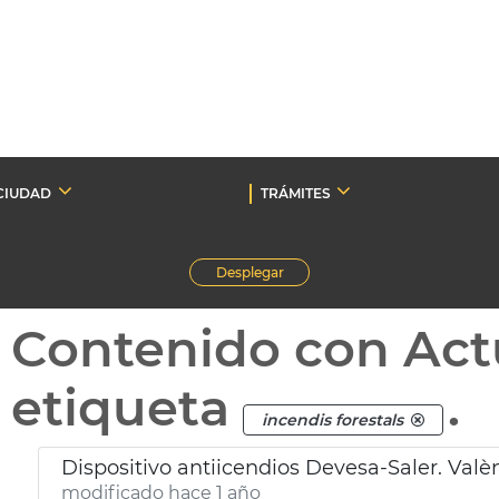
CIUDAD
TRÁMITES
Desplegar
Contenido con Act
etiqueta
.
incendis forestals
Dispositivo antiicendios Devesa-Saler. Valè
modificado hace 1 año