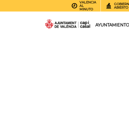
VALENCIA
GOBIER
AL
ABIERTO
MINUTO
AYUNTAMIENT