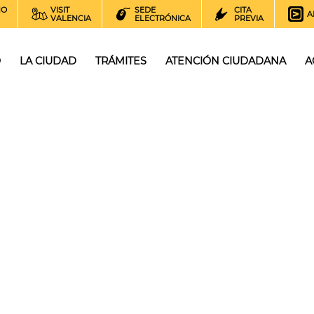
NO
VISIT
SEDE
CITA
A
VALENCIA
ELECTRÓNICA
PREVIA
O
LA CIUDAD
TRÁMITES
ATENCIÓN CIUDADANA
A