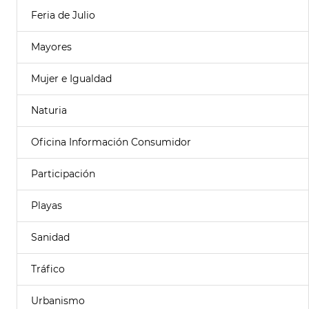
Feria de Julio
Mayores
Mujer e Igualdad
Naturia
Oficina Información Consumidor
Participación
Playas
Sanidad
Tráfico
Urbanismo