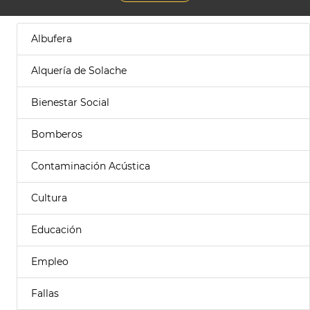
Albufera
Alquería de Solache
Bienestar Social
Bomberos
Contaminación Acústica
Cultura
Educación
Empleo
Fallas