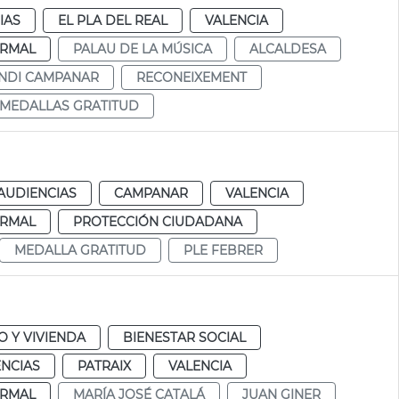
IAS
EL PLA DEL REAL
VALENCIA
RMAL
PALAU DE LA MÚSICA
ALCALDESA
NDI CAMPANAR
RECONEIXEMENT
MEDALLAS GRATITUD
AUDIENCIAS
CAMPANAR
VALENCIA
RMAL
PROTECCIÓN CIUDADANA
MEDALLA GRATITUD
PLE FEBRER
 Y VIVIENDA
BIENESTAR SOCIAL
ENCIAS
PATRAIX
VALENCIA
RMAL
MARÍA JOSÉ CATALÁ
JUAN GINER