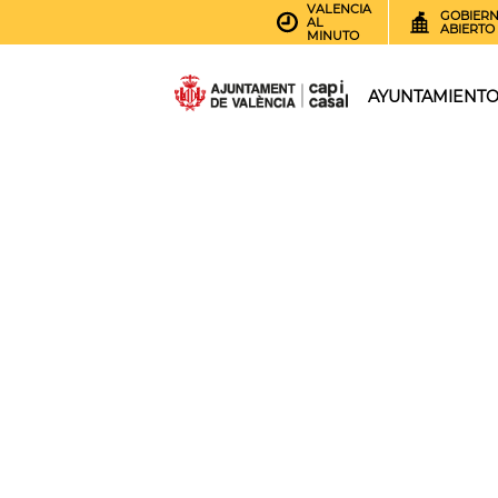
VALENCIA
GOBIER
AL
ABIERTO
MINUTO
AYUNTAMIENT