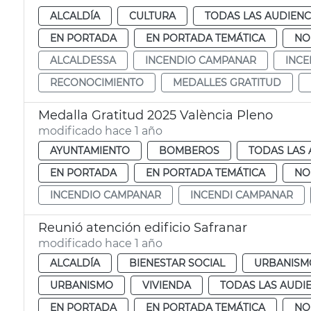
ALCALDÍA
CULTURA
TODAS LAS AUDIENC
EN PORTADA
EN PORTADA TEMÁTICA
NO
ALCALDESSA
INCENDIO CAMPANAR
INCE
RECONOCIMIENTO
MEDALLES GRATITUD
Medalla Gratitud 2025 València Pleno
modificado hace 1 año
AYUNTAMIENTO
BOMBEROS
TODAS LAS 
EN PORTADA
EN PORTADA TEMÁTICA
NO
INCENDIO CAMPANAR
INCENDI CAMPANAR
Reunió atención edificio Safranar
modificado hace 1 año
ALCALDÍA
BIENESTAR SOCIAL
URBANISMO
URBANISMO
VIVIENDA
TODAS LAS AUDI
EN PORTADA
EN PORTADA TEMÁTICA
NO