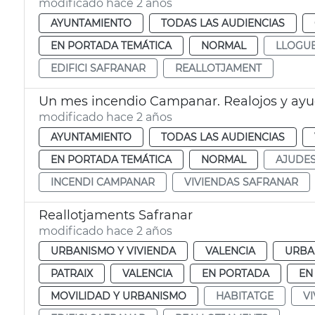
modificado hace 2 años
AYUNTAMIENTO
TODAS LAS AUDIENCIAS
EN PORTADA TEMÁTICA
NORMAL
LLOGU
EDIFICI SAFRANAR
REALLOTJAMENT
Un mes incendio Campanar. Realojos y ay
modificado hace 2 años
AYUNTAMIENTO
TODAS LAS AUDIENCIAS
EN PORTADA TEMÁTICA
NORMAL
AJUDE
INCENDI CAMPANAR
VIVIENDAS SAFRANAR
Reallotjaments Safranar
modificado hace 2 años
URBANISMO Y VIVIENDA
VALENCIA
URBA
PATRAIX
VALENCIA
EN PORTADA
EN
MOVILIDAD Y URBANISMO
HABITATGE
V