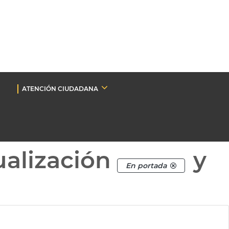
ATENCIÓN CIUDADANA
ualización
y
En portada