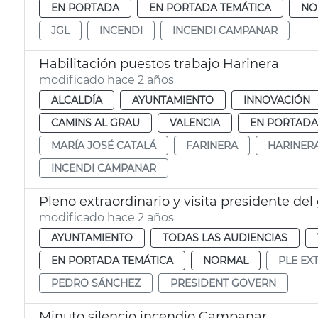
EN PORTADA
EN PORTADA TEMÁTICA
NO
JGL
INCENDI
INCENDI CAMPANAR
Habilitación puestos trabajo Harinera
modificado hace 2 años
ALCALDÍA
AYUNTAMIENTO
INNOVACIÓN
CAMINS AL GRAU
VALENCIA
EN PORTADA
MARÍA JOSÉ CATALÁ
FARINERA
HARINER
INCENDI CAMPANAR
Pleno extraordinario y visita presidente del
modificado hace 2 años
AYUNTAMIENTO
TODAS LAS AUDIENCIAS
EN PORTADA TEMÁTICA
NORMAL
PLE EX
PEDRO SÁNCHEZ
PRESIDENT GOVERN
Minuto silencio incendio Campanar