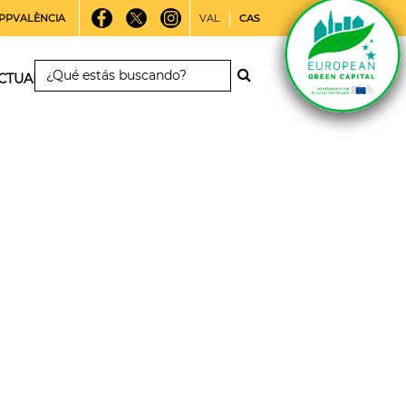
PPVALÈNCIA
VAL
CAS
CTUALIDAD