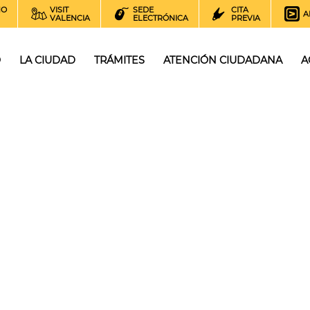
NO
VISIT
SEDE
CITA
A
VALENCIA
ELECTRÓNICA
PREVIA
O
LA CIUDAD
TRÁMITES
ATENCIÓN CIUDADANA
A