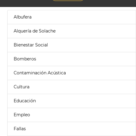
Albufera
Alquería de Solache
Bienestar Social
Bomberos
Contaminación Acústica
Cultura
Educación
Empleo
Fallas