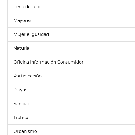
Feria de Julio
Mayores
Mujer e Igualdad
Naturia
Oficina Información Consumidor
Participación
Playas
Sanidad
Tráfico
Urbanismo