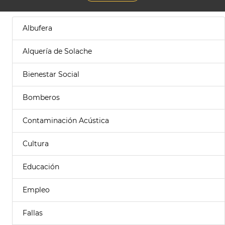
Albufera
Alquería de Solache
Bienestar Social
Bomberos
Contaminación Acústica
Cultura
Educación
Empleo
Fallas