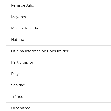
Feria de Julio
Mayores
Mujer e Igualdad
Naturia
Oficina Información Consumidor
Participación
Playas
Sanidad
Tráfico
Urbanismo