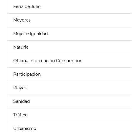
Feria de Julio
Mayores
Mujer e Igualdad
Naturia
Oficina Información Consumidor
Participación
Playas
Sanidad
Tráfico
Urbanismo