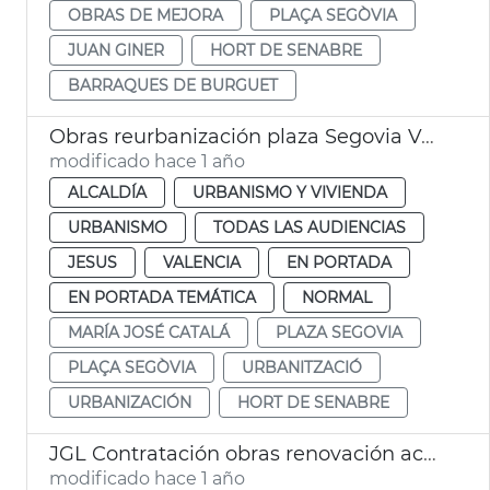
OBRAS DE MEJORA
PLAÇA SEGÒVIA
JUAN GINER
HORT DE SENABRE
BARRAQUES DE BURGUET
Obras reurbanización plaza Segovia València
modificado hace 1 año
ALCALDÍA
URBANISMO Y VIVIENDA
URBANISMO
TODAS LAS AUDIENCIAS
JESUS
VALENCIA
EN PORTADA
EN PORTADA TEMÁTICA
NORMAL
MARÍA JOSÉ CATALÁ
PLAZA SEGOVIA
PLAÇA SEGÒVIA
URBANITZACIÓ
URBANIZACIÓN
HORT DE SENABRE
JGL Contratación obras renovación aceras València
modificado hace 1 año