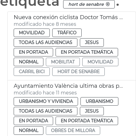
etiqueta
.
hort de senabre
Nueva conexión ciclista Doctor Tomás Sala València
modificado hace 8 meses
MOVILIDAD
TRÁFICO
TODAS LAS AUDIENCIAS
JESUS
EN PORTADA
EN PORTADA TEMÁTICA
NORMAL
MOBILITAT
MOVILIDAD
CARRIL BICI
HORT DE SENABRE
Ayuntamiento València ultima obras plaza Segovia
modificado hace 11 meses
URBANISMO Y VIVIENDA
URBANISMO
TODAS LAS AUDIENCIAS
JESUS
EN PORTADA
EN PORTADA TEMÁTICA
NORMAL
OBRES DE MILLORA