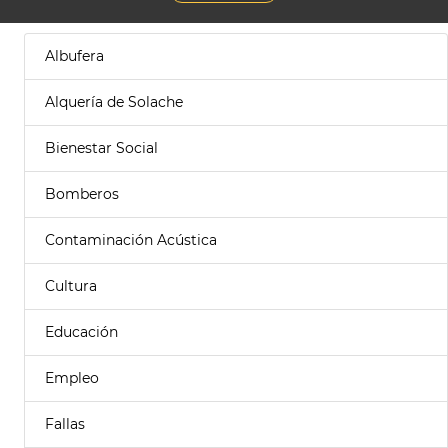
Albufera
Alquería de Solache
Bienestar Social
Bomberos
Contaminación Acústica
Cultura
Educación
Empleo
Fallas