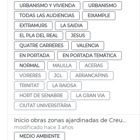
URBANISMO Y VIVIENDA
URBANISMO
TODAS LAS AUDIENCIAS
EIXAMPLE
EXTRAMURS
LA SAIDIA
EL PLA DEL REAL
JESUS
QUATRE CARRERES
VALENCIA
EN PORTADA
EN PORTADA TEMÁTICA
NORMAL
MALILLA
ACERAS
VORERES
JGL
ARRANCAPINS
TRINITAT
LA RAIOSA
HORT DE SENABRE
LA GRAN VIA
CIUTAT UNIVERSITÀRIA
Inicio obras zonas ajardinadas de Creu Coberta y l’Hort de Senabre
modificado hace 3 años
MEDIO AMBIENTE