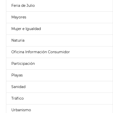
Feria de Julio
Mayores
Mujer e Igualdad
Naturia
Oficina Información Consumidor
Participación
Playas
Sanidad
Tráfico
Urbanismo