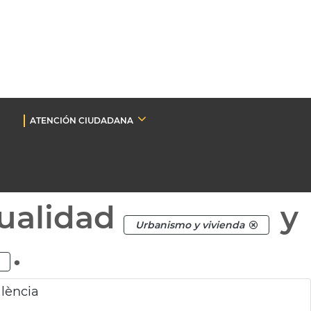
ATENCIÓN CIUDADANA
ualidad
y
Urbanismo y vivienda
.
alència