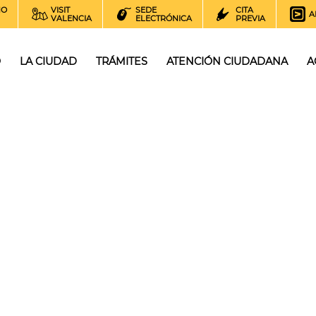
NO
VISIT
SEDE
CITA
A
VALENCIA
ELECTRÓNICA
PREVIA
O
LA CIUDAD
TRÁMITES
ATENCIÓN CIUDADANA
A