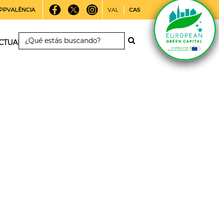
PPVALÈNCIA
VAL
CAS
CTUALIDAD