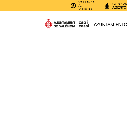
VALENCIA
GOBIER
AL
ABIERTO
MINUTO
AYUNTAMIENT