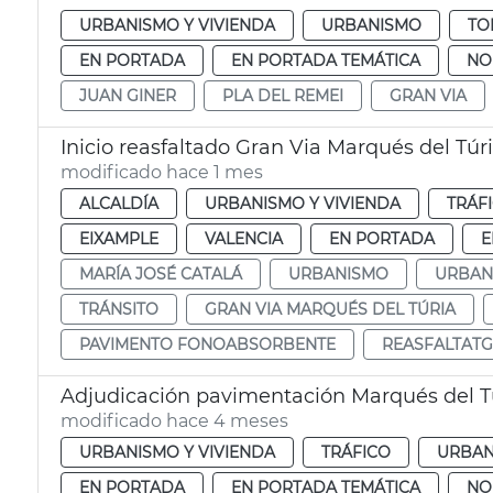
URBANISMO Y VIVIENDA
URBANISMO
TO
EN PORTADA
EN PORTADA TEMÁTICA
NO
JUAN GINER
PLA DEL REMEI
GRAN VIA
Inicio reasfaltado Gran Via Marqués del Túr
modificado hace 1 mes
ALCALDÍA
URBANISMO Y VIVIENDA
TRÁF
EIXAMPLE
VALENCIA
EN PORTADA
E
MARÍA JOSÉ CATALÁ
URBANISMO
URBAN
TRÁNSITO
GRAN VIA MARQUÉS DEL TÚRIA
PAVIMENTO FONOABSORBENTE
REASFALTATG
Adjudicación pavimentación Marqués del Tur
modificado hace 4 meses
URBANISMO Y VIVIENDA
TRÁFICO
URBAN
EN PORTADA
EN PORTADA TEMÁTICA
NO