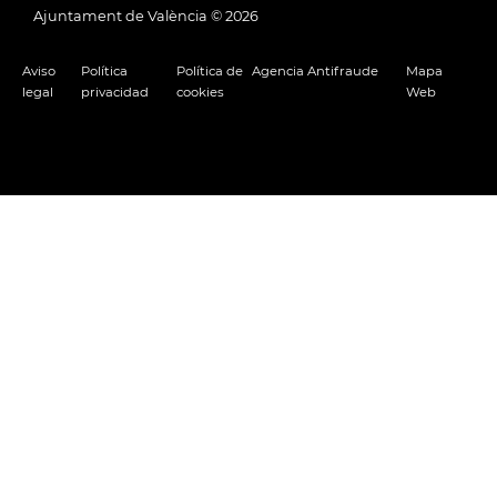
Ajuntament de València ©
2026
Aviso
Política
Política de
Agencia Antifraude
Mapa
legal
privacidad
cookies
Web