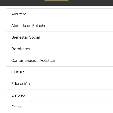
Albufera
Alquería de Solache
Bienestar Social
Bomberos
Contaminación Acústica
Cultura
Educación
Empleo
Fallas