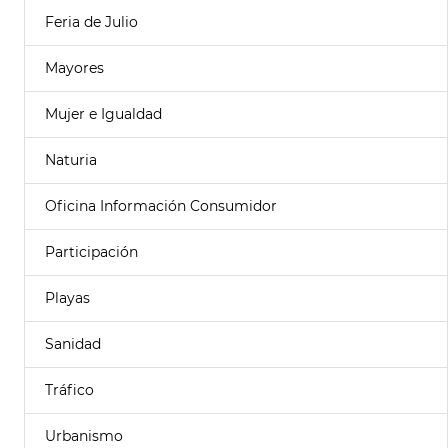
Feria de Julio
Mayores
Mujer e Igualdad
Naturia
Oficina Información Consumidor
Participación
Playas
Sanidad
Tráfico
Urbanismo