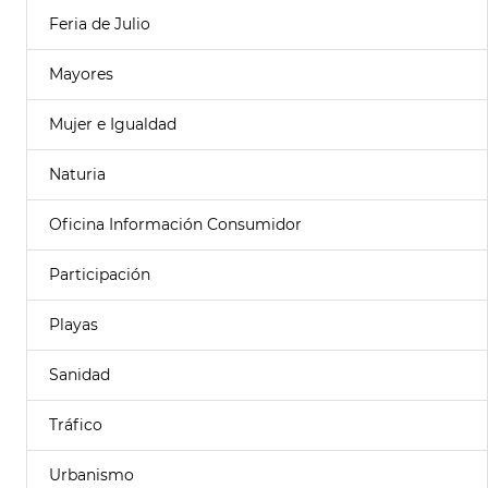
Feria de Julio
Mayores
Mujer e Igualdad
Naturia
Oficina Información Consumidor
Participación
Playas
Sanidad
Tráfico
Urbanismo