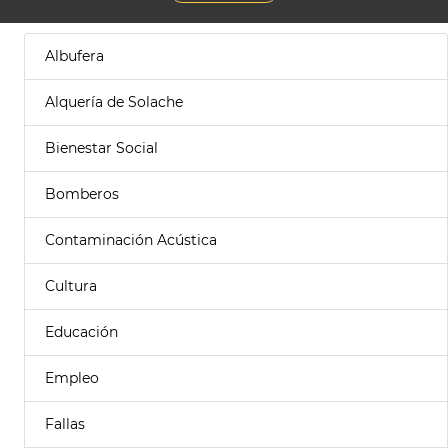
Albufera
Alquería de Solache
Bienestar Social
Bomberos
Contaminación Acústica
Cultura
Educación
Empleo
Fallas