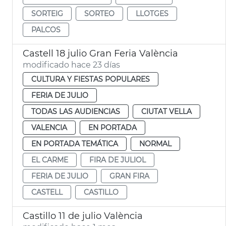
SORTEIG
SORTEO
LLOTGES
PALCOS
Castell 18 julio Gran Feria València
modificado hace 23 días
CULTURA Y FIESTAS POPULARES
FERIA DE JULIO
TODAS LAS AUDIENCIAS
CIUTAT VELLA
VALENCIA
EN PORTADA
EN PORTADA TEMÁTICA
NORMAL
EL CARME
FIRA DE JULIOL
FERIA DE JULIO
GRAN FIRA
CASTELL
CASTILLO
Castillo 11 de julio València