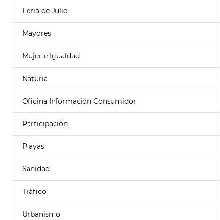
Feria de Julio
Mayores
Mujer e Igualdad
Naturia
Oficina Información Consumidor
Participación
Playas
Sanidad
Tráfico
Urbanismo