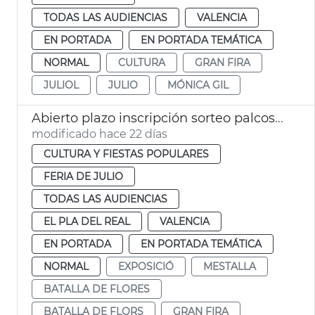
TODAS LAS AUDIENCIAS
VALENCIA
EN PORTADA
EN PORTADA TEMÁTICA
NORMAL
CULTURA
GRAN FIRA
JULIOL
JULIO
MÓNICA GIL
Abierto plazo inscripción sorteo palcos Batalla de Flores València
modificado hace 22 días
CULTURA Y FIESTAS POPULARES
FERIA DE JULIO
TODAS LAS AUDIENCIAS
EL PLA DEL REAL
VALENCIA
EN PORTADA
EN PORTADA TEMÁTICA
NORMAL
EXPOSICIÓ
MESTALLA
BATALLA DE FLORES
BATALLA DE FLORS
GRAN FIRA