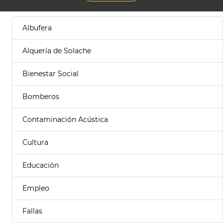
Albufera
Alquería de Solache
Bienestar Social
Bomberos
Contaminación Acústica
Cultura
Educación
Empleo
Fallas