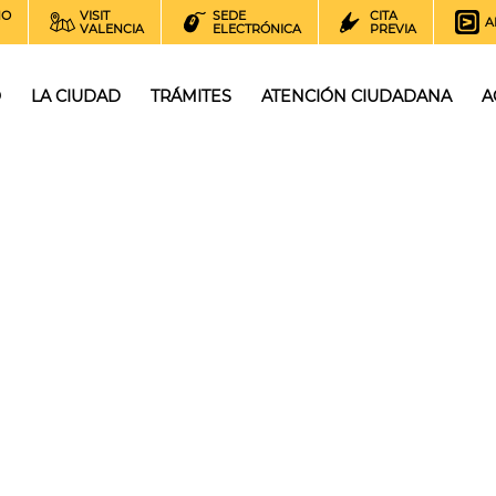
NO
VISIT
SEDE
CITA
A
VALENCIA
ELECTRÓNICA
PREVIA
O
LA CIUDAD
TRÁMITES
ATENCIÓN CIUDADANA
A