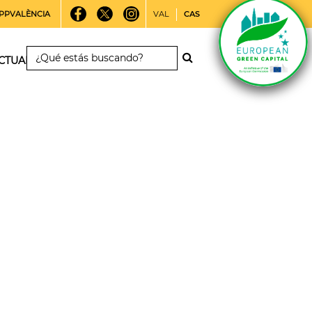
PPVALÈNCIA
VAL
CAS
CTUALIDAD