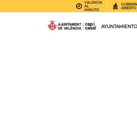
VALENCIA
GOBIER
AL
ABIERTO
MINUTO
AYUNTAMIENT