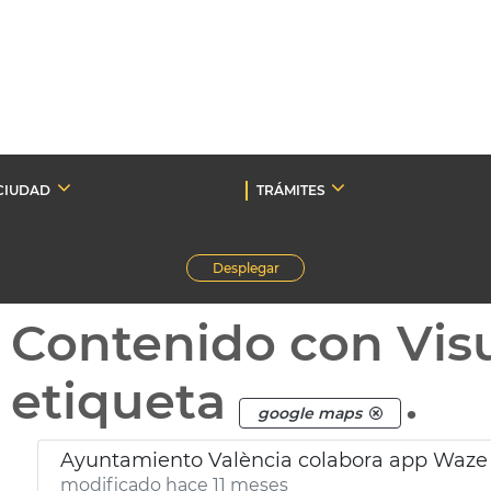
CIUDAD
TRÁMITES
Desplegar
Contenido con Vis
etiqueta
.
google maps
Ayuntamiento València colabora app Waze s
modificado hace 11 meses