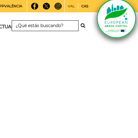
PPVALÈNCIA
VAL
CAS
CTUALIDAD