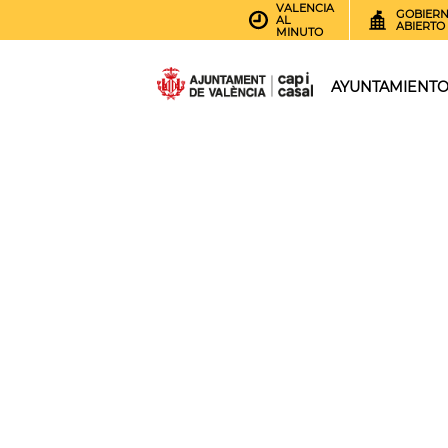
VALENCIA
GOBIER
AL
ABIERTO
MINUTO
AYUNTAMIENT