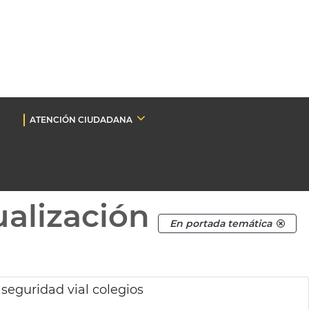
ATENCIÓN CIUDADANA
ualización
En portada temática
eguridad vial colegios