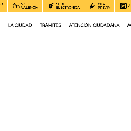
NO
VISIT
SEDE
CITA
A
VALENCIA
ELECTRÓNICA
PREVIA
O
LA CIUDAD
TRÁMITES
ATENCIÓN CIUDADANA
A