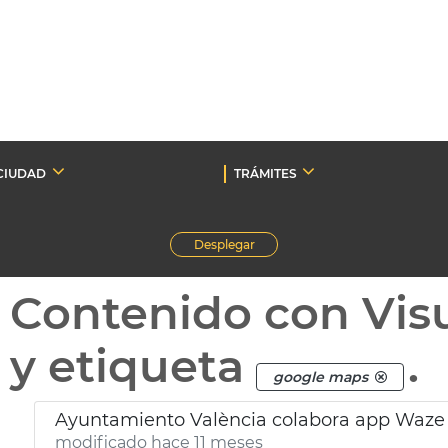
CIUDAD
TRÁMITES
Desplegar
Contenido con Vis
y etiqueta
.
google maps
Ayuntamiento València colabora app Waze s
modificado hace 11 meses