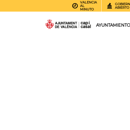
VALENCIA
GOBIER
AL
ABIERTO
MINUTO
AYUNTAMIENT