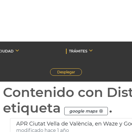
CIUDAD
TRÁMITES
Desplegar
Contenido con Dist
etiqueta
.
google maps
APR Ciutat Vella de València, en Waze y G
modificado hace 1 año