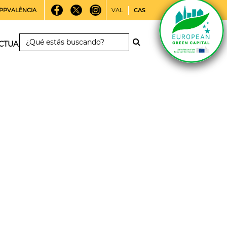
PPVALÈNCIA
VAL
CAS
CTUALIDAD