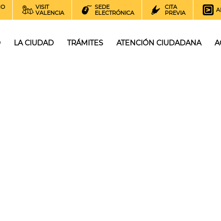
NO
VISIT
SEDE
CITA
A
VALENCIA
ELECTRÓNICA
PREVIA
O
LA CIUDAD
TRÁMITES
ATENCIÓN CIUDADANA
A