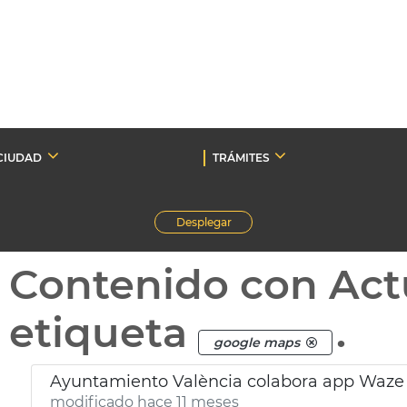
CIUDAD
TRÁMITES
Desplegar
Contenido con Act
etiqueta
.
google maps
Ayuntamiento València colabora app Waze s
modificado hace 11 meses