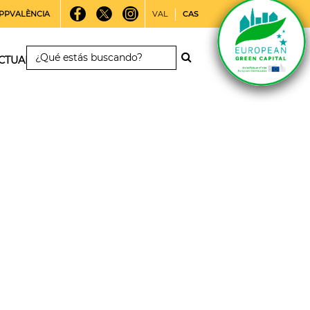
PPVALÈNCIA
VAL
CAS
CTUALIDAD