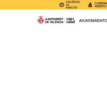
VALENCIA
GOBIER
AL
ABIERTO
MINUTO
AYUNTAMIENT