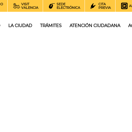
NO
VISIT
SEDE
CITA
A
VALENCIA
ELECTRÓNICA
PREVIA
O
LA CIUDAD
TRÁMITES
ATENCIÓN CIUDADANA
A