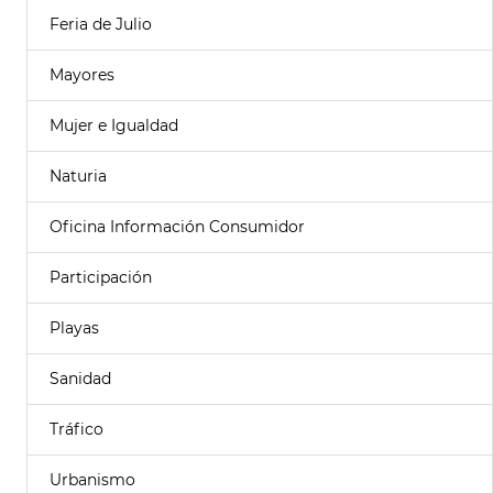
Feria de Julio
Mayores
Mujer e Igualdad
Naturia
Oficina Información Consumidor
Participación
Playas
Sanidad
Tráfico
Urbanismo