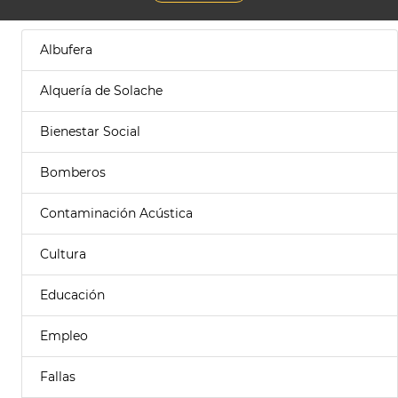
Albufera
Alquería de Solache
Bienestar Social
Bomberos
Contaminación Acústica
Cultura
Educación
Empleo
Fallas