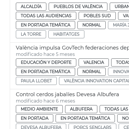
ALCALDÍA
PUEBLOS DE VALÈNCIA
URBAN
TODAS LAS AUDIENCIAS
POBLES SUD
VA
EN PORTADA TEMÁTICA
NORMAL
MARÍA 
LA TORRE
HABITATGES
València impulsa GovTech federaciones dep
modificado hace 5 meses
EDUCACIÓN Y DEPORTE
VALENCIA
TODAS
EN PORTADA TEMÁTICA
NORMAL
INNOVA
PAULA LLOBET
VALÈNCIA INNOVATION CAPITA
Control cerdos jabalíes Devesa Albufera
modificado hace 6 meses
MEDIO AMBIENTE
ALBUFERA
TODAS LAS
EN PORTADA
EN PORTADA TEMÁTICA
NO
DEVESA ALBUFERA
PORCS SENGLARS
CE