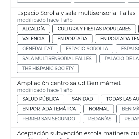
Espacio Sorolla y sala multisensorial Fallas
modificado hace 1 año
ALCALDÍA
CULTURA Y FIESTAS POPULARES
VALENCIA
EN PORTADA
EN PORTADA TE
GENERALITAT
ESPACIO SOROLLA
ESPAI 
SALA MULTISENSORIAL FALLES
PALACIO DE L
THE HISPANIC SOCIETY
Ampliación centro salud Benimàmet
modificado hace 1 año
SALUD PÚBLICA
SANIDAD
TODAS LAS AU
EN PORTADA TEMÁTICA
NORMAL
BENIM
FERRER SAN SEGUNDO
PEDANÍAS
PEDAN
Aceptación subvención escola matinera cu