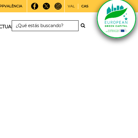
PPVALÈNCIA
VAL
CAS
CTUALIDAD