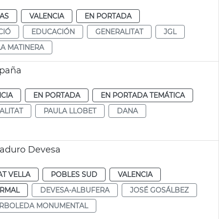
IAS
VALENCIA
EN PORTADA
CIÓ
EDUCACIÓN
GENERALITAT
JGL
A MATINERA
spaña
CIA
EN PORTADA
EN PORTADA TEMÁTICA
ALITAT
PAULA LLOBET
DANA
maduro Devesa
AT VELLA
POBLES SUD
VALENCIA
RMAL
DEVESA-ALBUFERA
JOSÉ GOSÁLBEZ
RBOLEDA MONUMENTAL