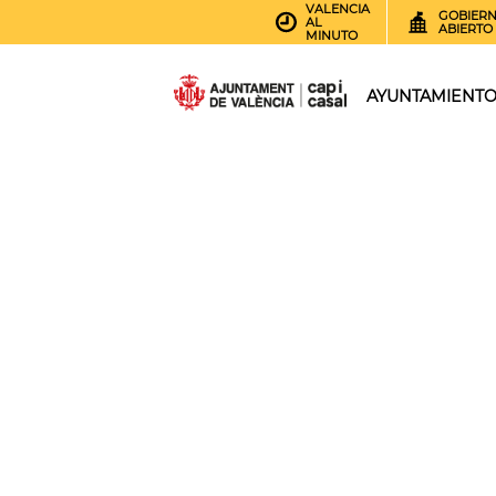
VALENCIA
GOBIER
AL
ABIERTO
MINUTO
AYUNTAMIENT