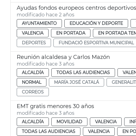
Ayudas fondos europeos centros deportivo
modificado hace 2 años
AYUNTAMIENTO
EDUCACIÓN Y DEPORTE
VALENCIA
EN PORTADA
EN PORTADA TE
DEPORTES
FUNDACIÓ ESPORTIVA MUNICIPAL
Reunión alcaldesa y Carlos Mazón
modificado hace 3 años
ALCALDÍA
TODAS LAS AUDIENCIAS
VALE
NORMAL
MARÍA JOSÉ CATALÁ
GENERALI
CORREOS
EMT gratis menores 30 años
modificado hace 3 años
ALCALDÍA
MOVILIDAD
VALENCIA
IN
TODAS LAS AUDIENCIAS
VALENCIA
EN P