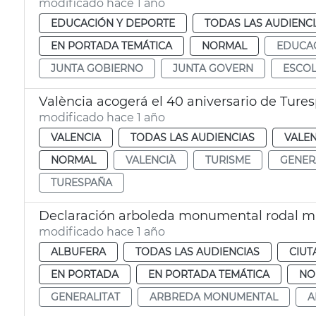
modificado hace 1 año
EDUCACIÓN Y DEPORTE
TODAS LAS AUDIENC
EN PORTADA TEMÁTICA
NORMAL
EDUCA
JUNTA GOBIERNO
JUNTA GOVERN
ESCOL
València acogerá el 40 aniversario de Ture
modificado hace 1 año
VALENCIA
TODAS LAS AUDIENCIAS
VALEN
NORMAL
VALENCIÀ
TURISME
GENER
TURESPAÑA
Declaración arboleda monumental rodal 
modificado hace 1 año
ALBUFERA
TODAS LAS AUDIENCIAS
CIUT
EN PORTADA
EN PORTADA TEMÁTICA
NO
GENERALITAT
ARBREDA MONUMENTAL
A