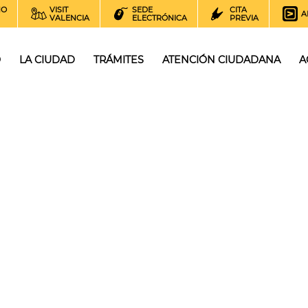
NO
VISIT
SEDE
CITA
A
VALENCIA
ELECTRÓNICA
PREVIA
O
LA CIUDAD
TRÁMITES
ATENCIÓN CIUDADANA
A