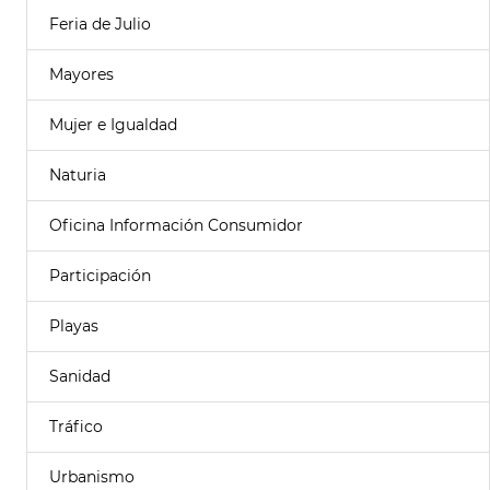
Feria de Julio
Mayores
Mujer e Igualdad
Naturia
Oficina Información Consumidor
Participación
Playas
Sanidad
Tráfico
Urbanismo