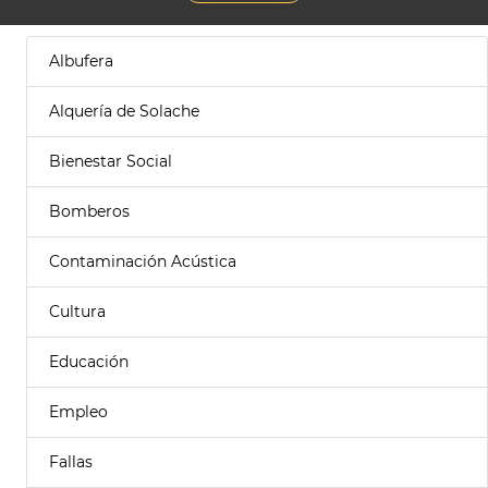
Albufera
Alquería de Solache
Bienestar Social
Bomberos
Contaminación Acústica
Cultura
Educación
Empleo
Fallas