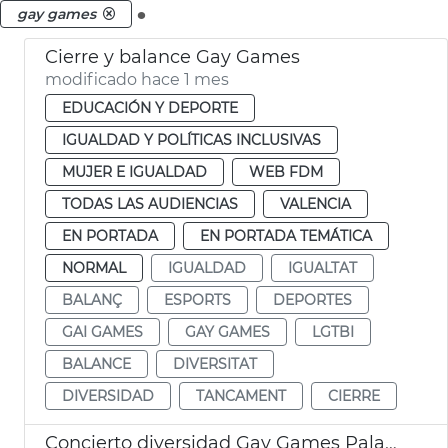
.
gay games
Cierre y balance Gay Games
modificado hace 1 mes
EDUCACIÓN Y DEPORTE
IGUALDAD Y POLÍTICAS INCLUSIVAS
MUJER E IGUALDAD
WEB FDM
TODAS LAS AUDIENCIAS
VALENCIA
EN PORTADA
EN PORTADA TEMÁTICA
NORMAL
IGUALDAD
IGUALTAT
BALANÇ
ESPORTS
DEPORTES
GAI GAMES
GAY GAMES
LGTBI
BALANCE
DIVERSITAT
DIVERSIDAD
TANCAMENT
CIERRE
Concierto diversidad Gay Games Palau de la Música de València