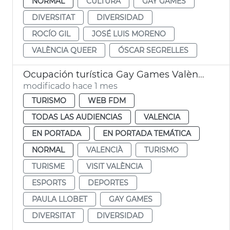
NORMAL
CULTURA
GAY GAMES
DIVERSITAT
DIVERSIDAD
ROCÍO GIL
JOSÉ LUIS MORENO
VALÈNCIA QUEER
ÓSCAR SEGRELLES
Ocupación turística Gay Games València 2026
modificado hace 1 mes
TURISMO
WEB FDM
TODAS LAS AUDIENCIAS
VALENCIA
EN PORTADA
EN PORTADA TEMÁTICA
NORMAL
VALENCIÀ
TURISMO
TURISME
VISIT VALÈNCIA
ESPORTS
DEPORTES
PAULA LLOBET
GAY GAMES
DIVERSITAT
DIVERSIDAD