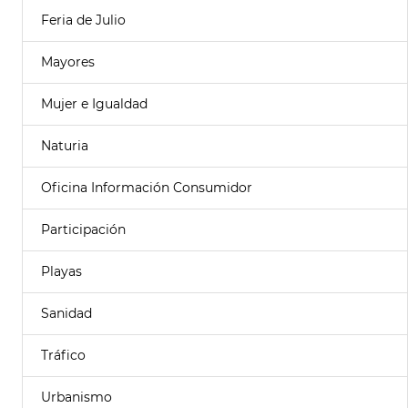
Feria de Julio
Mayores
Mujer e Igualdad
Naturia
Oficina Información Consumidor
Participación
Playas
Sanidad
Tráfico
Urbanismo