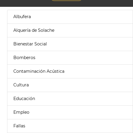
Albufera
Alquería de Solache
Bienestar Social
Bomberos
Contaminación Acústica
Cultura
Educación
Empleo
Fallas