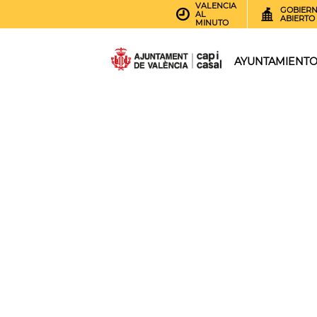
VALENCIA
GOBIER
AL
ABIERTO
MINUTO
AYUNTAMIENT