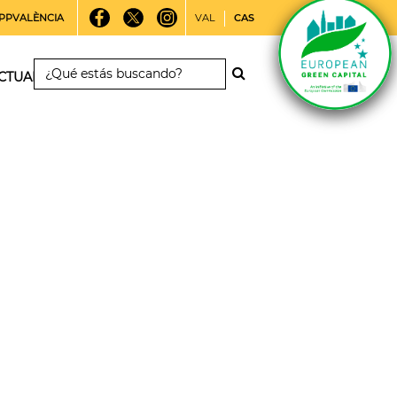
PPVALÈNCIA
VAL
CAS
CTUALIDAD