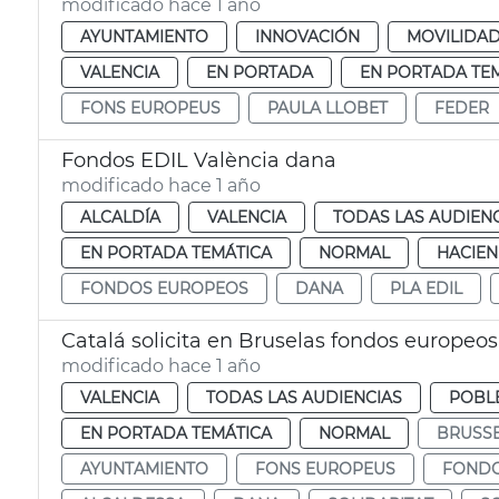
modificado hace 1 año
AYUNTAMIENTO
INNOVACIÓN
MOVILIDA
VALENCIA
EN PORTADA
EN PORTADA TE
FONS EUROPEUS
PAULA LLOBET
FEDER
Fondos EDIL València dana
modificado hace 1 año
ALCALDÍA
VALENCIA
TODAS LAS AUDIEN
EN PORTADA TEMÁTICA
NORMAL
HACIE
FONDOS EUROPEOS
DANA
PLA EDIL
Catalá solicita en Bruselas fondos europeos
modificado hace 1 año
VALENCIA
TODAS LAS AUDIENCIAS
POBL
EN PORTADA TEMÁTICA
NORMAL
BRUSSE
AYUNTAMIENTO
FONS EUROPEUS
FONDO