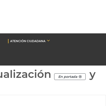
ATENCIÓN CIUDADANA
ualización
y
En portada