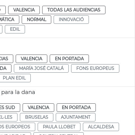
D
VALENCIA
TODAS LAS AUDIENCIAS
MÁTICA
NORMAL
INNOVACIÓ
EDIL
CIAS
VALENCIA
EN PORTADA
NDA
MARÍA JOSÉ CATALÁ
FONS EUROPEUS
PLAN EDIL
 para la dana
ES SUD
VALENCIA
EN PORTADA
L·LES
BRUSELAS
AJUNTAMENT
S EUROPEOS
PAULA LLOBET
ALCALDESA