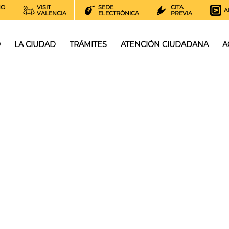
NO
VISIT
SEDE
CITA
A
VALENCIA
ELECTRÓNICA
PREVIA
O
LA CIUDAD
TRÁMITES
ATENCIÓN CIUDADANA
A