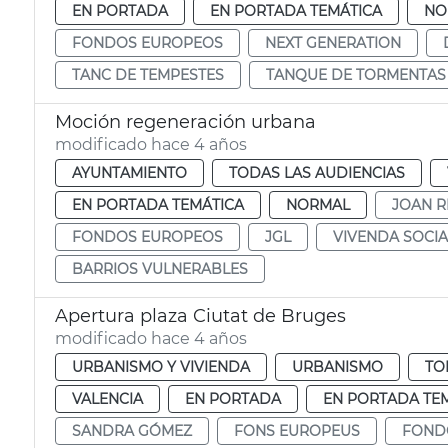
EN PORTADA
EN PORTADA TEMÁTICA
NO
FONDOS EUROPEOS
NEXT GENERATION
TANC DE TEMPESTES
TANQUE DE TORMENTAS
Moción regeneración urbana
modificado hace 4 años
AYUNTAMIENTO
TODAS LAS AUDIENCIAS
EN PORTADA TEMÁTICA
NORMAL
JOAN R
FONDOS EUROPEOS
JGL
VIVENDA SOCIA
BARRIOS VULNERABLES
Apertura plaza Ciutat de Bruges
modificado hace 4 años
URBANISMO Y VIVIENDA
URBANISMO
TO
VALENCIA
EN PORTADA
EN PORTADA TE
SANDRA GÓMEZ
FONS EUROPEUS
FOND