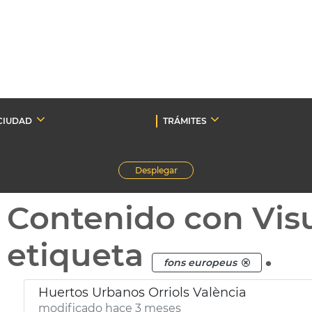
CIUDAD
TRÁMITES
Desplegar
Contenido con Vis
etiqueta
.
fons europeus
Huertos Urbanos Orriols València
modificado hace 3 meses