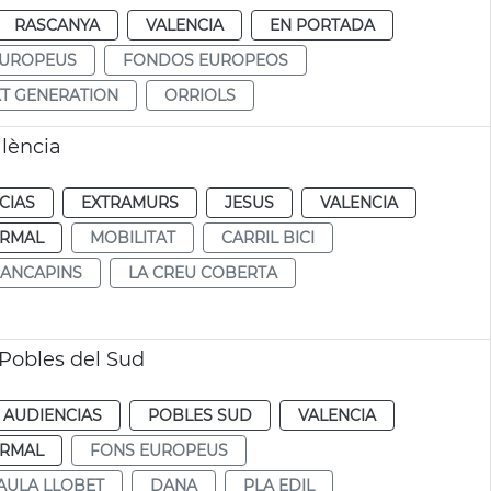
RASCANYA
VALENCIA
EN PORTADA
EUROPEUS
FONDOS EUROPEOS
T GENERATION
ORRIOLS
alència
CIAS
EXTRAMURS
JESUS
VALENCIA
RMAL
MOBILITAT
CARRIL BICI
ANCAPINS
LA CREU COBERTA
Pobles del Sud
 AUDIENCIAS
POBLES SUD
VALENCIA
RMAL
FONS EUROPEUS
AULA LLOBET
DANA
PLA EDIL