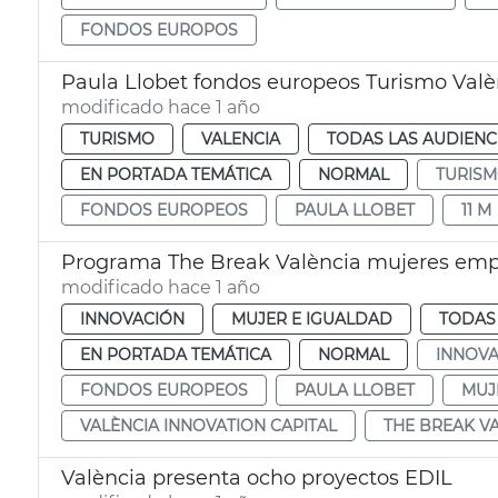
FONDOS EUROPOS
Paula Llobet fondos europeos Turismo Valè
modificado hace 1 año
TURISMO
VALENCIA
TODAS LAS AUDIENC
EN PORTADA TEMÁTICA
NORMAL
TURIS
FONDOS EUROPEOS
PAULA LLOBET
11 M
Programa The Break València mujeres em
modificado hace 1 año
INNOVACIÓN
MUJER E IGUALDAD
TODAS 
EN PORTADA TEMÁTICA
NORMAL
INNOVA
FONDOS EUROPEOS
PAULA LLOBET
MUJ
VALÈNCIA INNOVATION CAPITAL
THE BREAK V
València presenta ocho proyectos EDIL