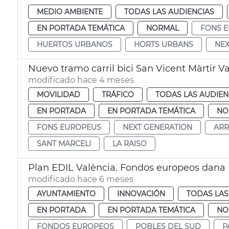
MEDIO AMBIENTE
TODAS LAS AUDIENCIAS
EN PORTADA TEMÁTICA
NORMAL
FONS 
HUERTOS URBANOS
HORTS URBANS
NEX
Nuevo tramo carril bici San Vicent Màrtir V
modificado hace 4 meses
MOVILIDAD
TRÁFICO
TODAS LAS AUDIEN
EN PORTADA
EN PORTADA TEMÁTICA
NO
FONS EUROPEUS
NEXT GENERATION
ARR
SANT MARCELI
LA RAISO
Plan EDIL València. Fondos europeos dana 
modificado hace 6 meses
AYUNTAMIENTO
INNOVACIÓN
TODAS LAS
EN PORTADA
EN PORTADA TEMÁTICA
NO
FONDOS EUROPEOS
POBLES DEL SUD
P