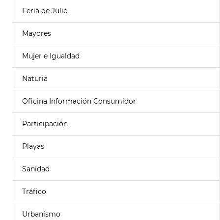
Feria de Julio
Mayores
Mujer e Igualdad
Naturia
Oficina Información Consumidor
Participación
Playas
Sanidad
Tráfico
Urbanismo