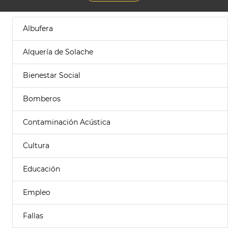
Albufera
Alquería de Solache
Bienestar Social
Bomberos
Contaminación Acústica
Cultura
Educación
Empleo
Fallas