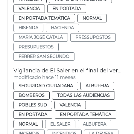
VALENCIA
EN PORTADA
EN PORTADA TEMÁTICA
NORMAL
HISENDA
HACIENDA
MARÍA JOSÉ CATALÁ
PRESSUPOSTOS
PRESUPUESTOS
FERRER SAN SEGUNDO
Vigilancia de El Saler en el final del verano València
modificado hace 11 meses
SEGURIDAD CIUDADANA
ALBUFERA
BOMBEROS
TODAS LAS AUDIENCIAS
POBLES SUD
VALENCIA
EN PORTADA
EN PORTADA TEMÁTICA
NORMAL
EL SALER
ALBUFERA
INCENDIS
INCENDIOS
LA DEVESA