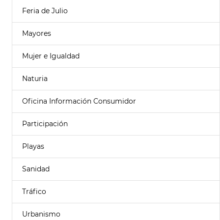
Feria de Julio
Mayores
Mujer e Igualdad
Naturia
Oficina Información Consumidor
Participación
Playas
Sanidad
Tráfico
Urbanismo