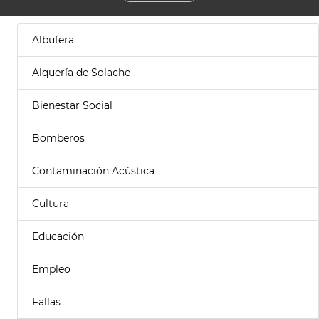
Albufera
Alquería de Solache
Bienestar Social
Bomberos
Contaminación Acústica
Cultura
Educación
Empleo
Fallas