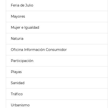
Feria de Julio
Mayores
Mujer e Igualdad
Naturia
Oficina Información Consumidor
Participación
Playas
Sanidad
Tráfico
Urbanismo