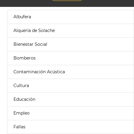
Albufera
Alquería de Solache
Bienestar Social
Bomberos
Contaminación Acústica
Cultura
Educación
Empleo
Fallas