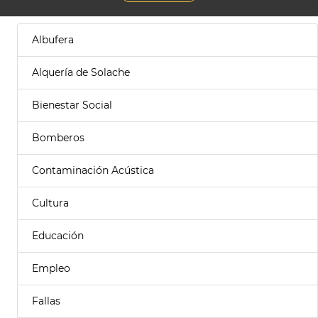
Albufera
Alquería de Solache
Bienestar Social
Bomberos
Contaminación Acústica
Cultura
Educación
Empleo
Fallas