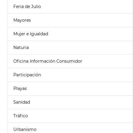
Feria de Julio
Mayores
Mujer e Igualdad
Naturia
Oficina Información Consumidor
Participación
Playas
Sanidad
Tráfico
Urbanismo