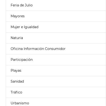
Feria de Julio
Mayores
Mujer e Igualdad
Naturia
Oficina Información Consumidor
Participación
Playas
Sanidad
Tráfico
Urbanismo