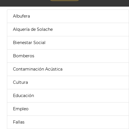
Albufera
Alquería de Solache
Bienestar Social
Bomberos
Contaminación Acústica
Cultura
Educación
Empleo
Fallas