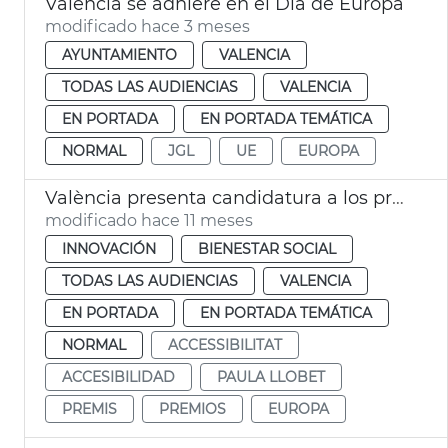
València se adhiere en el Día de Europa
modificado hace 3 meses
AYUNTAMIENTO
VALENCIA
TODAS LAS AUDIENCIAS
VALENCIA
EN PORTADA
EN PORTADA TEMÁTICA
NORMAL
JGL
UE
EUROPA
València presenta candidatura a los premios europeos de accesibilidad
modificado hace 11 meses
INNOVACIÓN
BIENESTAR SOCIAL
TODAS LAS AUDIENCIAS
VALENCIA
EN PORTADA
EN PORTADA TEMÁTICA
NORMAL
ACCESSIBILITAT
ACCESIBILIDAD
PAULA LLOBET
PREMIS
PREMIOS
EUROPA