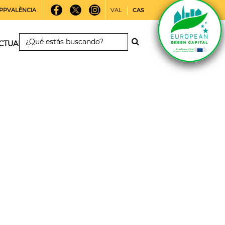
PPVALÈNCIA
VAL
CAS
CTUALIDAD