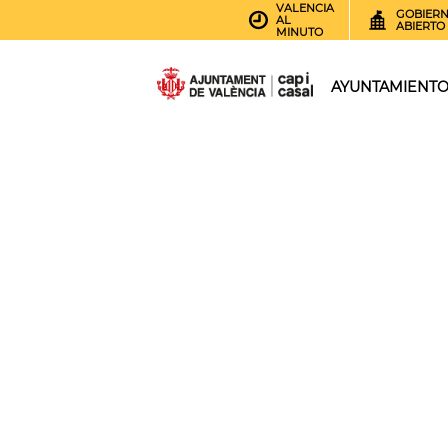
VALENCIA
GOBIER
AL
ABIERTO
MINUTO
AYUNTAMIENT