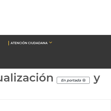
ATENCIÓN CIUDADANA
ualización
y
En portada