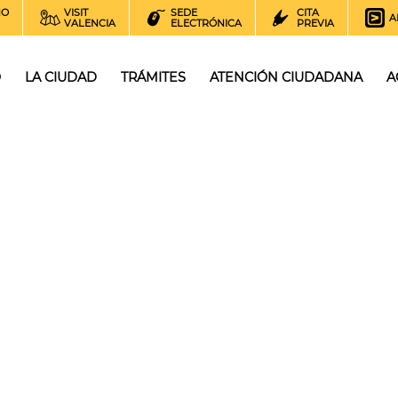
NO
VISIT
SEDE
CITA
A
VALENCIA
ELECTRÓNICA
PREVIA
O
LA CIUDAD
TRÁMITES
ATENCIÓN CIUDADANA
A