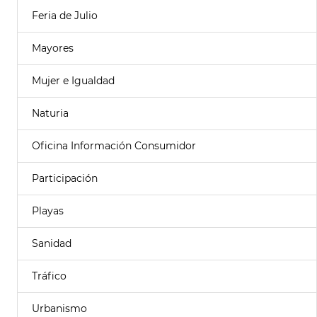
Feria de Julio
Mayores
Mujer e Igualdad
Naturia
Oficina Información Consumidor
Participación
Playas
Sanidad
Tráfico
Urbanismo