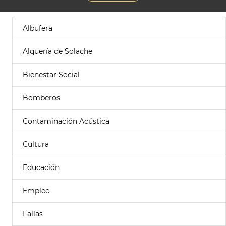
Albufera
Alquería de Solache
Bienestar Social
Bomberos
Contaminación Acústica
Cultura
Educación
Empleo
Fallas