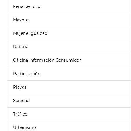
Feria de Julio
Mayores
Mujer e Igualdad
Naturia
Oficina Información Consumidor
Participación
Playas
Sanidad
Tráfico
Urbanismo