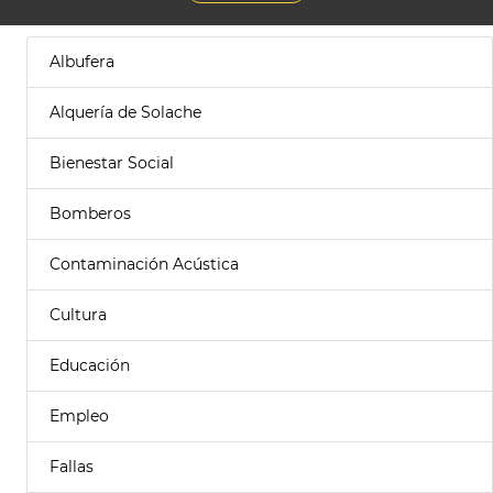
Albufera
Alquería de Solache
Bienestar Social
Bomberos
Contaminación Acústica
Cultura
Educación
Empleo
Fallas