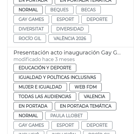
EN PORTADA
EN PORTADA TEMÁTICA
NORMAL
BEQUES
BECAS
GAY GAMES
ESPORT
DEPORTE
DIVERSITAT
DIVERSIDAD
ROCÍO GIL
VALÈNCIA 2026
Presentación acto inauguración Gay Games València 2026
modificado hace 3 meses
EDUCACIÓN Y DEPORTE
IGUALDAD Y POLÍTICAS INCLUSIVAS
MUJER E IGUALDAD
WEB FDM
TODAS LAS AUDIENCIAS
VALENCIA
EN PORTADA
EN PORTADA TEMÁTICA
NORMAL
PAULA LLOBET
GAY GAMES
ESPORT
DEPORTE